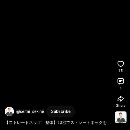
15
1
Share
@seitai_sekine
Subscribe
【ストレートネック　整体】10秒でストレートネックを改
善する【広頚筋ストレッチ】郡山の整体院常和治療院　