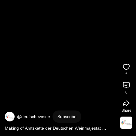
5
0
Share
@deutscheweine
Subscribe
Making of Amtskette der Deutschen Weinmajestät 
#handwerk
#goldschmieden