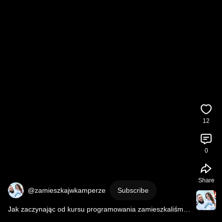
12
0
Share
@zamieszkajwkamperze
Subscribe
Jak zaczynając od kursu programowania zamieszkaliśmy 
w kamperze? 🤔 Nasza historia w 40 sekund!