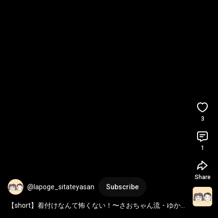
3
1
Share
@lapoge_sitateyasan
Subscribe
【short】着付けなんて怖くない！〜さおちゃん流・ゆか
たの着方〜 
#富山
#氷見
#着付け