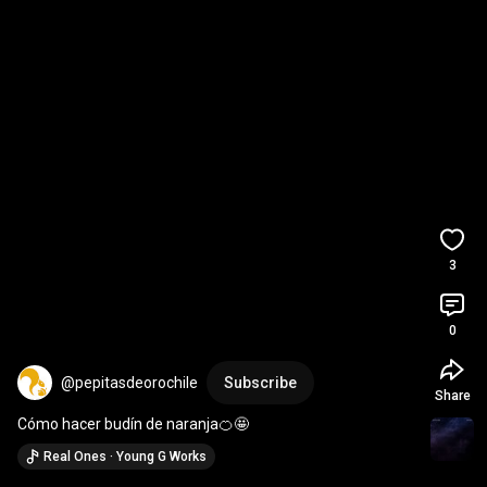
3
0
@pepitasdeorochile
Subscribe
Share
Cómo hacer budín de naranja🍊🤩
Real Ones · Young G Works