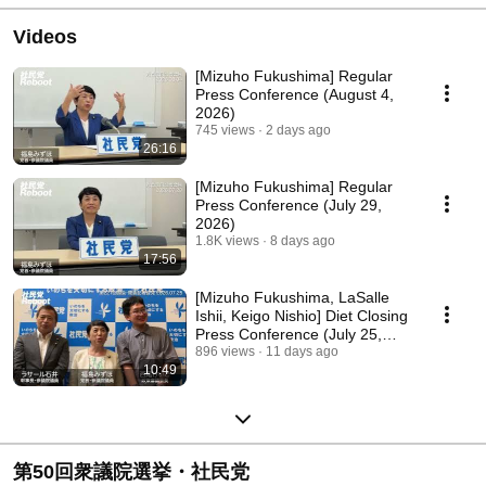
Videos
[Mizuho Fukushima] Regular
Press Conference (August 4,
2026)
745 views
2 days ago
26:16
[Mizuho Fukushima] Regular
Press Conference (July 29,
2026)
1.8K views
8 days ago
17:56
[Mizuho Fukushima, LaSalle
Ishii, Keigo Nishio] Diet Closing
Press Conference (July 25,
2026)
896 views
11 days ago
10:49
第50回衆議院選挙・社民党