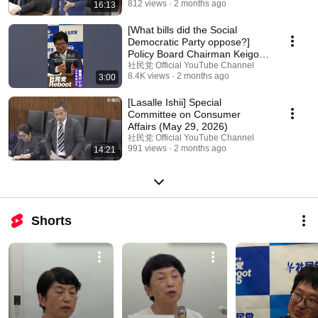
812 views
2 months ago
16:13
[What bills did the Social
Democratic Party oppose?]
Policy Board Chairman Keigo
Nishio
社民党 Official YouTube Channel
8.4K views
2 months ago
3:00
[Lasalle Ishii] Special
Committee on Consumer
Affairs (May 29, 2026)
社民党 Official YouTube Channel
991 views
2 months ago
14:21
Shorts