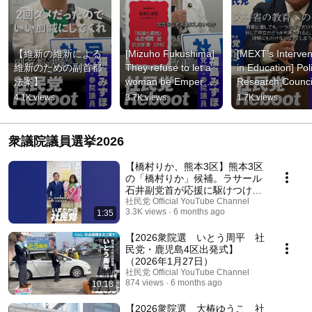
【維新の維新による
[Mizuho Fukushima] 
[MEXT’s Intervent
維新のための副首都
They refuse to let a 
in Education] Poli
法案】
woman be Emperor, 
Research Council
no matter what. I 
Chair Keigo Nishi
4.1K views
3.7K views
1.7K views
oppose the revision 
explains: What is 
o...
衆議院議員選挙2026
【橋村りか、熊本3区】熊本3区
の「橋村りか」候補。ラサール
石井副党首が応援に駆けつけま
した。「いのちを大切にする政
社民党 Official YouTube Channel
3.3K views
6 months ago
1:35
治へ！」を掲げる橋村候補で
す。ぜひ国会へ送り出してくだ
さい。
【2026衆院選 いとう周平 社
民党・鹿児島4区出発式】
（2026年1月27日）
社民党 Official YouTube Channel
874 views
6 months ago
10:18
【2026衆院選 大椿ゆうこ 社