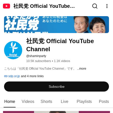
社民党 Official YouTube
Channel
社民党 Official YouTube 
Channel
@shaminparty
10.5K subscribers
•
1.1K videos
こちらは「社民党 Official YouTube Channel」です。 
...more
sdp.or.jp
and 4 more links
Subscribe
Home
Videos
Shorts
Live
Playlists
Posts