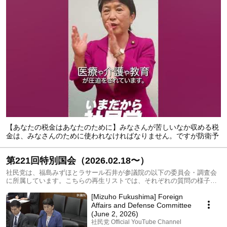
【あなたの税金はあなたのために】みなさんが苦しいなか収める税
金は、みなさんのために使われなければなりません。ですが防衛予
算はうなぎ登り。高市政権は防衛予算拡大のためにさらに増税しよ
うとしています。
第221回特別国会（2026.02.18〜）
社民党は、福島みずほとラサール石井が参議院の以下の委員会・調査会
に所属しています。こちらの再生リストでは、それぞれの質問の様子な
どをまとめています。 福島みずほ 外交防衛委員会、行政監視委員会、拉
[Mizuho Fukushima] Foreign
致問題特別委員会。 ラサール石井 財政金融委員会、消費者問題に関する
特別委員会、資源エネルギー・持続可能社会に関する調査会。
Affairs and Defense Committee
(June 2, 2026)
社民党 Official YouTube Channel