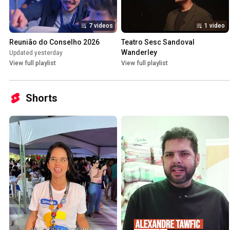
7 videos
1 video
Reunião do Conselho 2026
Teatro Sesc Sandoval 
Wanderley
Updated yesterday
View full playlist
View full playlist
Shorts