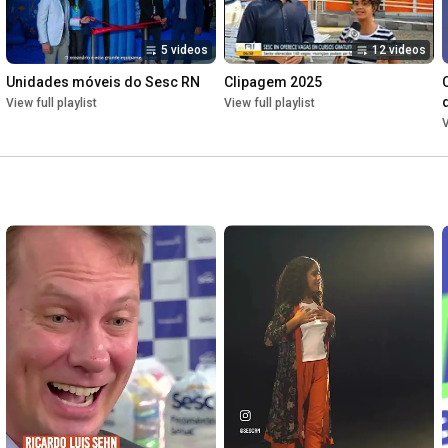
5 videos
12 videos
Unidades móveis do Sesc RN
Clipagem 2025
View full playlist
View full playlist
V