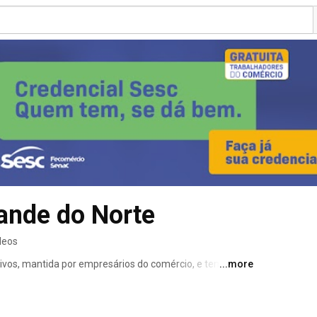
ande do Norte
deos
tivos, mantida por empresários do comércio, e tem como 
...more
horia da qualidade de vida dos comerciários e seus 
esforços no desenvolvimento de atividades que 
saúde, cultura, lazer e assistência. 