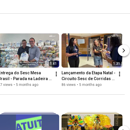
1:41
1:31
Entrega do Sesc Mesa 
Lançamento da Etapa Natal - 
Brasil - Parada na Ladeira e 
Circuito Sesc de Corridas 
Axé Natal | Sesc RN
2026 | Sesc RN
27 views
•
5 months ago
86 views
•
5 months ago