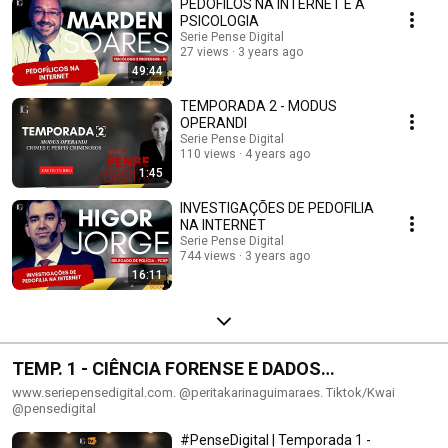
PEDÓFILOS NA INTERNET E A
PSICOLOGIA
Serie Pense Digital
27 views
3 years ago
49:44
TEMPORADA 2 - MODUS
OPERANDI
Serie Pense Digital
110 views
4 years ago
1:45
INVESTIGAÇÕES DE PEDOFILIA
NA INTERNET
Serie Pense Digital
744 views
3 years ago
16:11
TEMP. 1 - CIÊNCIA FORENSE E DADOS
INFORMÁTICOS
www.seriepensedigital.com. @peritakarinaguimaraes. Tiktok/Kwai
@pensedigital
#PenseDigital | Temporada 1 -