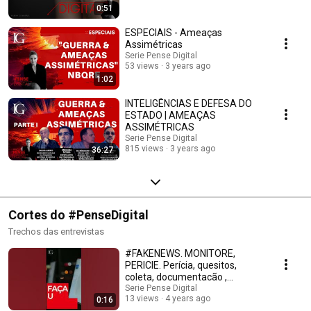
0:51
ESPECIAIS - Ameaças
Assimétricas
Serie Pense Digital
53 views
3 years ago
1:02
INTELIGÊNCIAS E DEFESA DO
ESTADO | AMEAÇAS
ASSIMÉTRICAS
Serie Pense Digital
815 views
3 years ago
36:27
Cortes do #PenseDigital
Trechos das entrevistas
#FAKENEWS. MONITORE,
PERICIE. Perícia, quesitos,
coleta, documentacão ,
monitoramento e laudos.
Serie Pense Digital
13 views
4 years ago
0:16