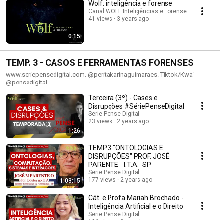
Wolf: inteligência e forense
Canal WOLF Inteligências e Forense
41 views
3 years ago
0:15
TEMP. 3 - CASOS E FERRAMENTAS FORENSES
www.seriepensedigital.com. @peritakarinaguimaraes. Tiktok/Kwai
@pensedigital
Terceira (3º) - Cases e
Disrupções #SériePenseDigital
Serie Pense Digital
23 views
2 years ago
1:26
TEMP.3 "ONTOLOGIAS E
DISRUPÇÕES" PROF. JOSÉ
PARENTE - I.T.A. -SP
Serie Pense Digital
177 views
2 years ago
1:03:15
Cát. e Profa.Mariah Brochado -
Inteligência Artificial e o Direito
Serie Pense Digital