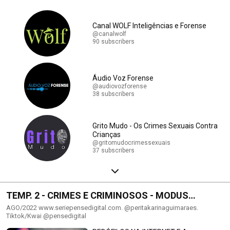
Canal WOLF Inteligências e Forense
@canalwolf
90 subscribers
Áudio Voz Forense
@audiovozforense
38 subscribers
Grito Mudo - Os Crimes Sexuais Contra
Crianças
@gritomudocrimessexuais
37 subscribers
TEMP. 2 - CRIMES E CRIMINOSOS - MODUS
OPERANDI
AGO/2022 www.seriepensedigital.com. @peritakarinaguimaraes.
Tiktok/Kwai @pensedigital