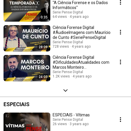
"A Ciência Forense e os Dados
Informáticos"
Serie Pense Digital
64 views
4 years ago
0:35
Ciência Forense Digital
#ÁudioeImagens com Maurício
de Cunto #SeriePenseDigital
Serie Pense Digital
728 views
4 years ago
28:09
Ciência Forense Digital
#DificuldadesAtualidades com
Marcos Monteiro
#SeriePenseDigital
Serie Pense Digital
1.2K views
4 years ago
24:03
ESPECIAIS
ESPECIAIS - Vítimas
Serie Pense Digital
26 views
3 years ago