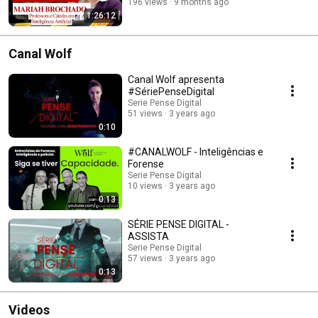
196 views
9 months ago
1:26:12
Canal Wolf
Canal Wolf apresenta
#SériePenseDigital
Serie Pense Digital
51 views
3 years ago
0:10
#CANALWOLF - Inteligências e
Forense
Serie Pense Digital
10 views
3 years ago
0:13
SÉRIE PENSE DIGITAL -
ASSISTA
Serie Pense Digital
57 views
3 years ago
0:13
Videos