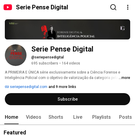
Serie Pense Digital
Serie Pense Digital
@seriepensedigital
695 subscribers
•
164 videos
A PRIMEIRA E ÚNICA série exclusivamente sobre a Ciência Forense e 
Inteligência Policial com o objetivo de valorização da categoria pela 
...more
ciência,a premissa da valorização do conhecimento e da prática 
seriepensedigital.com
and 9 more links
convidando apenas profissionais com no mínimo 30 anos de experiência 
sendo um canal exclusivamente para o público acadêmico,e de 
Subscribe
acessibilidade ao público geral prestando serviço de informação pública 
para a conscientização e o conhecimento. 
Home
Videos
Shorts
Live
Playlists
Posts
Featured