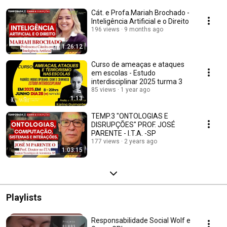
Cát. e Profa.Mariah Brochado -
Inteligência Artificial e o Direito
196 views
9 months ago
1:26:12
Curso de ameaças e ataques
em escolas - Estudo
interdisciplinar 2025 turma 3
85 views
1 year ago
1:13
TEMP.3 "ONTOLOGIAS E
DISRUPÇÕES" PROF. JOSÉ
PARENTE - I.T.A. -SP
177 views
2 years ago
1:03:15
Playlists
Responsabilidade Social Wolf e