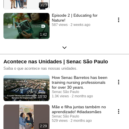
3:23
Episode 2 | Educating for
Nature!
587 views
2 weeks ago
1:42
Acontece nas Unidades | Senac São Paulo
Saiba o que acontece nas nossas unidades.
How Senac Barretos has been
training nursing professionals
for over 30 years.
Senac São Paulo
1.3K views
2 months ago
15:32
Mãe e filha juntas também no
aprendizado! #diadasmães
Senac São Paulo
529 views
2 months ago
2:29