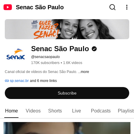
Senac São Paulo
Senac São Paulo
@senacsaopaulo
170K subscribers
•
1.6K videos
Canal oficial de vídeos do Senac São Paulo. 
...more
sp.senac.br
and 6 more links
Subscribe
Home
Videos
Shorts
Live
Podcasts
Playlist