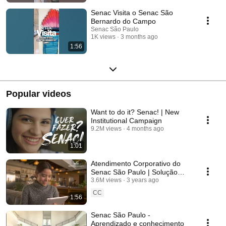
Senac Visita o Senac São
Bernardo do Campo
Senac São Paulo
1K views
3 months ago
1:56
Popular videos
Want to do it? Senac! | New
Institutional Campaign
9.2M views
4 months ago
1:01
Atendimento Corporativo do
Senac São Paulo | Solução
educacional e empresarial sob
3.6M views
3 years ago
medida.
CC
1:56
Senac São Paulo -
Aprendizado e conhecimento