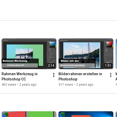
2:14
1:51
Rahmen Werkzeug in 
Bilderrahmen erstellen in 
Photoshop CC
Photoshop
402 views
•
2 years ago
317 views
•
2 years ago
1