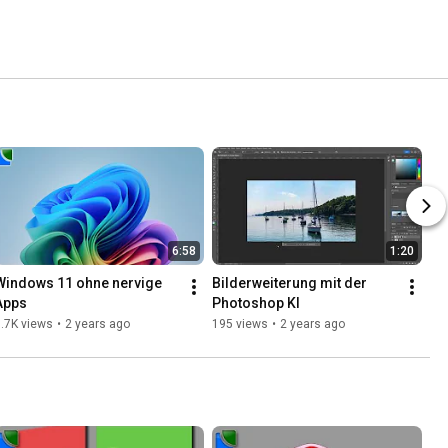
6:58
1:20
Windows 11 ohne nervige 
Bilderweiterung mit der 
Apps
Photoshop KI
.7K views
•
2 years ago
195 views
•
2 years ago