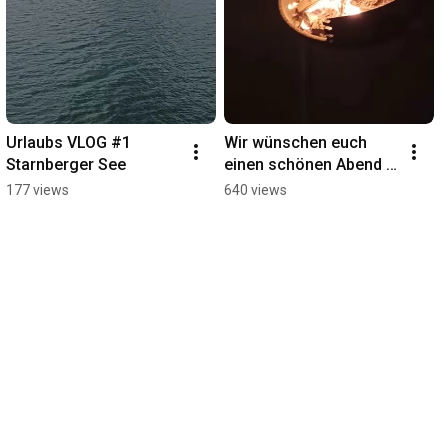
Urlaubs VLOG #1 
Wir wünschen euch 
Starnberger See
einen schönen Abend 
👋
177 views
640 views