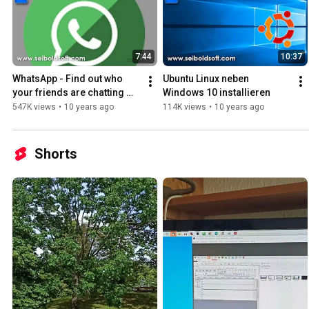
7:44
10:37
WhatsApp - Find out who 
Ubuntu Linux neben 
your friends are chatting 
Windows 10 installieren
with - VIRUS
547K views
•
10 years ago
114K views
•
10 years ago
Shorts