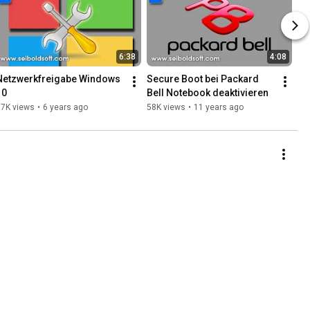
6:38
4:08
Netzwerkfreigabe Windows 
Secure Boot bei Packard 
10
Bell Notebook deaktivieren
67K views
•
6 years ago
58K views
•
11 years ago