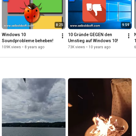
8:25
9:59
Windows 10 
10 Gründe GEGEN den 
Soundprobleme beheben!
Umstieg auf Windows 10!
109K views
•
8 years ago
73K views
•
10 years ago