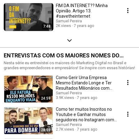
FIM DA INTERNET?? Minha
Opinião. Artigo 13.
#savetheinternet
Samuel Pereira
2K views
7 years ago
7:48
ENTREVISTAS COM OS MAIORES NOMES DO
MARKETING DIGITAL
Nesta série eu entrevistei os maiores do Marketing Digital no Brasil e
grandes empreendedores e empresários! Se inspire com essas histórias!
Como Gerir Uma Empresa
Mesmo Estando Longe e Ter
Resultados Milionários com
Ricardo Mello | SDACast
Samuel Pereira
3.9K views
7 years ago
24:59
Como ter muitos Inscritos no
Youtube e Ganhar muitos
seguidores no Instagram com
James Doorman
Samuel Pereira
2.7K views
7 years ago
28:59