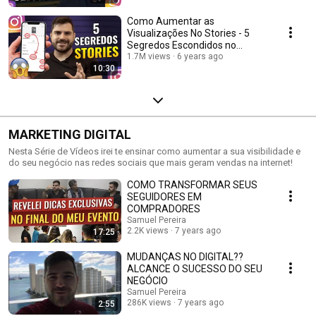
Como Aumentar as
Visualizações No Stories - 5
Segredos Escondidos no
Instagram
1.7M views
6 years ago
10:30
MARKETING DIGITAL
Nesta Série de Vídeos irei te ensinar como aumentar a sua visibilidade e
do seu negócio nas redes sociais que mais geram vendas na internet!
COMO TRANSFORMAR SEUS
SEGUIDORES EM
COMPRADORES
Samuel Pereira
2.2K views
7 years ago
17:25
MUDANÇAS NO DIGITAL??
ALCANCE O SUCESSO DO SEU
NEGÓCIO
Samuel Pereira
286K views
7 years ago
2:55