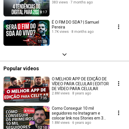
383 views
7 months ago
8:17
É O FIM DO SDA? | Samuel
Pereira
1.7K views
8 months ago
11:29
Popular videos
O MELHOR APP DE EDIÇÃO DE
VÍDEO PARA CELULAR | EDITOR
DE VÍDEO PARA CELULAR
2.8M views
8 years ago
7:35
Como Conseguir 10 mil
seguidores no Instagram e
colocar link nos Stories em 3
passos simples!
1.8M views
6 years ago
12:10