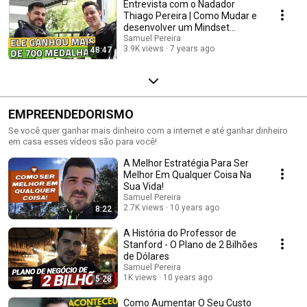
Entrevista com o Nadador
Thiago Pereira | Como Mudar e
desenvolver um Mindset
Campeão | SDACast
Samuel Pereira
3.9K views
7 years ago
48:47
EMPREENDEDORISMO
Se você quer ganhar mais dinheiro com a internet e até ganhar dinheiro
em casa esses vídeos são para você!
A Melhor Estratégia Para Ser
Melhor Em Qualquer Coisa Na
Sua Vida!
Samuel Pereira
2.7K views
10 years ago
8:22
A História do Professor de
Stanford - O Plano de 2 Bilhões
de Dólares
Samuel Pereira
1K views
10 years ago
5:28
Como Aumentar O Seu Custo