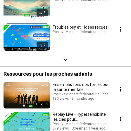
8
Troubles psy et... idées reçues !
PositiveMinders fédérateur du changement de reg
7
Ressources pour les proches aidants
Ensemble, lions nos forces pour
la santé mentale
PositiveMinders fédérateur du changement de r
130 views
9 months ago
1:32:38
Replay Live - Hypersensibilité :
les clés pour...
PositiveMinders fédérateur du changement de r
379 views
Streamed 1 year ago