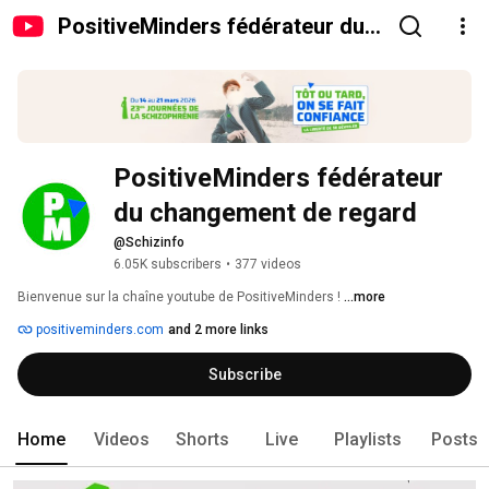
PositiveMinders fédérateur du
changement de regard
PositiveMinders fédérateur 
du changement de regard
@Schizinfo
6.05K subscribers
•
377 videos
Bienvenue sur la chaîne youtube de PositiveMinders ! 
...more
positiveminders.com
and 2 more links
Subscribe
Home
Videos
Shorts
Live
Playlists
Posts