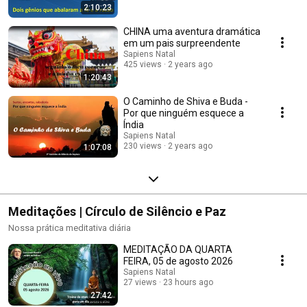
2:10:23
CHINA uma aventura dramática
em um pais surpreendente
Sapiens Natal
425 views
2 years ago
1:20:43
O Caminho de Shiva e Buda -
Por que ninguém esquece a
Índia
Sapiens Natal
230 views
2 years ago
1:07:08
Meditações | Círculo de Silêncio e Paz
Nossa prática meditativa diária
MEDITAÇÃO DA QUARTA
FEIRA, 05 de agosto 2026
Sapiens Natal
27 views
23 hours ago
27:42