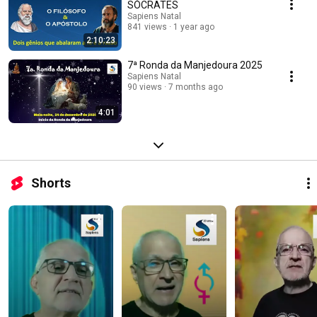
SÓCRATES
Sapiens Natal
841 views
1 year ago
2:10:23
7ª Ronda da Manjedoura 2025
Sapiens Natal
90 views
7 months ago
4:01
Shorts