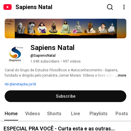
Sapiens Natal
Sapiens Natal
@SapiensNatal
1.69K subscribers
•
997 videos
Canal do Grupo de Estudos Filosóficos e Autoconhecimento - Sapiens, 
fundado e dirigido pelo jornalista Jomar Morais. Vídeos e lives sobre 
...more
temas filosóficos e espiritualistas, eventos promovidos pelo Sapiens, 
planetajota.jor.br
viagens temáticas guiadas por Jomar Morais e a ação social Cuidadores 
de Francisco, do Sapiens. Recomendamos um passeio inicial por nossas 
Subscribe
playlists. É recomendável também acessar o espaço unificado do Sapiens 
em www.planetajota.jor.br 
Home
Videos
Shorts
Live
Playlists
Posts
ESPECIAL PRA VOCÊ - Curta esta e as outras