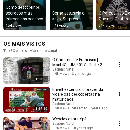
Como descobrir os 
segredos mais 
Como Jesus via o 
O Perdão Não É o
íntimos das pessoas
sexo. Surpresa!
Que nos Contar
154 views
143 views
514 views
OS MAIS VISTOS
Top 30 entre os vídeos do canal
O Caminho de Francisco |
Mochilão JM 2017 - Parte 2
Sapiens Natal
1.9K views
8 years ago
1:10:15
Envelhescência, o prazer da
vida e das descobertas na
maturidade
Sapiens Natal
1.3K views
Streamed 5 years ago
1:32:30
Wescley canta Ypê
Sapiens Natal
1.2K views
10 years ago