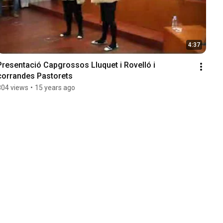
4:37
Presentació Capgrossos Lluquet i Rovelló i 
corrandes Pastorets
804 views
•
15 years ago