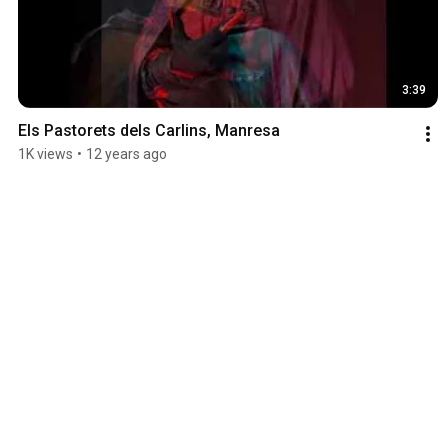
3:39
Els Pastorets dels Carlins, Manresa
1K views
•
12 years ago