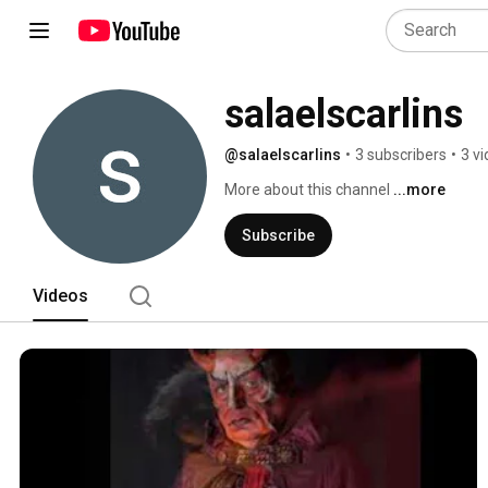
salaelscarlins
@salaelscarlins
•
3 subscribers
•
3 v
More about this channel
...more
Subscribe
Videos