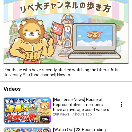
[For those who have recently started watching the Liberal Arts
University YouTube channel] How to...
Videos
[Nonsense News] House of
Representatives members
have an average asset value of
32.78 million yen...
28K views
7 hours ago
7:06
[Watch Out] 23-Hour Trading is