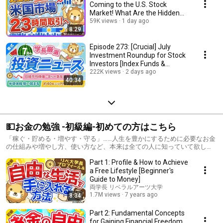
Coming to the U.S. Stock
Market! What Are the Hidden
Pitfalls? [Li...
59K views
1 day ago
8:29
Episode 273: [Crucial] July
Investment Roundup for Stock
Investors [Index Funds &
Dividend Stocks...
222K views
2 days ago
40:34
💵お金の勉強 -初級編-初めての方はこちら
「稼ぐ・貯める・増やす・守る」……人生を豊かにするために必要なお金
の仕組みや増やし方、使い方など、本来は全ての人に知っていて欲し
い、基礎教養としてのお金の学問です。
Part 1: Profile & How to Achieve
a Free Lifestyle [Beginner's
Guide to Money]
両学長 リベラルアーツ大学
1.7M views
7 years ago
8:34
Part 2: Fundamental Concepts
for Gaining Financial Freedom