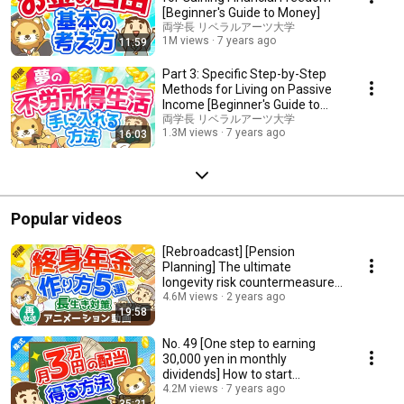
[Beginner's Guide to Money]
両学長 リベラルアーツ大学
1M views
7 years ago
11:59
Part 3: Specific Step-by-Step
Methods for Living on Passive
Income [Beginner's Guide to
Money]
両学長 リベラルアーツ大学
1.3M views
7 years ago
16:03
Popular videos
[Rebroadcast] [Pension
Planning] The ultimate
longevity risk countermeasure!
5 options for prepar...
4.6M views
2 years ago
19:58
No. 49 [One step to earning
30,000 yen in monthly
dividends] How to start
investing in high-yield...
4.2M views
7 years ago
35:21