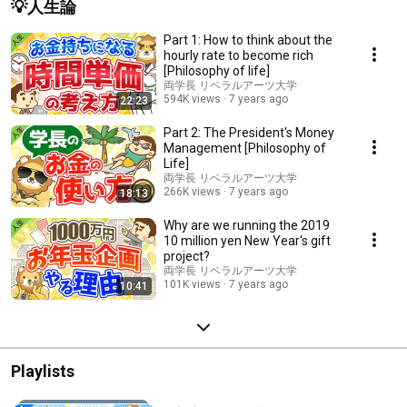
💡人生論
Part 1: How to think about the
hourly rate to become rich
[Philosophy of life]
両学長 リベラルアーツ大学
594K views
7 years ago
22:23
Part 2: The President's Money
Management [Philosophy of
Life]
両学長 リベラルアーツ大学
266K views
7 years ago
18:13
Why are we running the 2019
10 million yen New Year's gift
project?
両学長 リベラルアーツ大学
101K views
7 years ago
10:41
Playlists