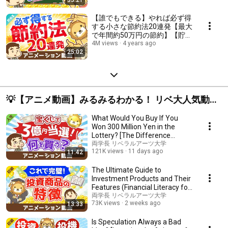
【誰でもできる】やれば必ず得
する小さな節約法20連発【最大
で年間約50万円の節約】【貯め
る編】：（アニメ動画）第135
4M views
4 years ago
25:02
回
💡【アニメ動画】みるみるわかる！ リベ大人気動画
アニメリメイク
What Would You Buy If You
Won 300 Million Yen in the
Lottery? [The Difference
Between the Rich an...
両学長 リベラルアーツ大学
121K views
11 days ago
11:42
The Ultimate Guide to
Investment Products and Their
Features (Financial Literacy for
Beginners): ...
両学長 リベラルアーツ大学
73K views
2 weeks ago
13:33
Is Speculation Always a Bad