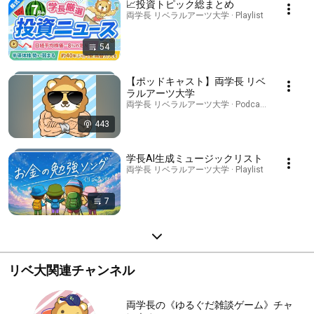
📈投資トピック総まとめ
両学長 リベラルアーツ大学 · Playlist
54
【ポッドキャスト】両学長 リベ
ラルアーツ大学
両学長 リベラルアーツ大学 · Podcast
443
学長AI生成ミュージックリスト
両学長 リベラルアーツ大学 · Playlist
7
リベ大関連チャンネル
両学長の《ゆるぐだ雑談ゲーム》チャ