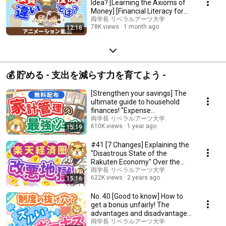
Idea? [Learning the Axioms of
Money] [Financial Literacy for
Beginner...
両学長 リベラルアーツ大学
78K views
1 month ago
12:16
💰 貯める - 支出を減らす力を育てよう -
[Strengthen your savings] The
ultimate guide to household
finances! "Expense
Management + Life Pl...
両学長 リベラルアーツ大学
610K views
1 year ago
15:19
#41 [7 Changes] Explaining the
"Disastrous State of the
Rakuten Economy" Over the
Past Year [Savi...
両学長 リベラルアーツ大学
622K views
2 years ago
15:16
No. 40 [Good to know] How to
get a bonus unfairly! The
advantages and disadvantages
of "pre-deter...
両学長 リベラルアーツ大学