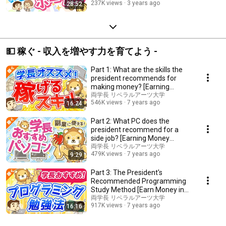
237K views
3 years ago
28:52
💵 稼ぐ - 収入を増やす力を育てよう -
Part 1: What are the skills the
president recommends for
making money? [Earning
Money in Practice]
両学長 リベラルアーツ大学
546K views
7 years ago
16:24
Part 2: What PC does the
president recommend for a
side job? [Earning Money
Practical Edition]
両学長 リベラルアーツ大学
479K views
7 years ago
9:29
Part 3: The President's
Recommended Programming
Study Method [Earn Money in
Practice]
両学長 リベラルアーツ大学
917K views
7 years ago
16:16