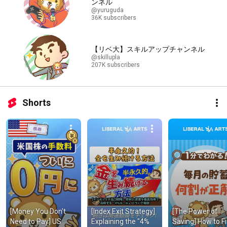
ンネル
@yuruguda
36K subscribers
【リベ大】スキルアップチャンネル
@skillupla
207K subscribers
Shorts
[Money You Don't 
[Index Exit Strategy] 
[The Power of 
Need to Pay] US 
Explaining the "4% 
Saving] How to Fi