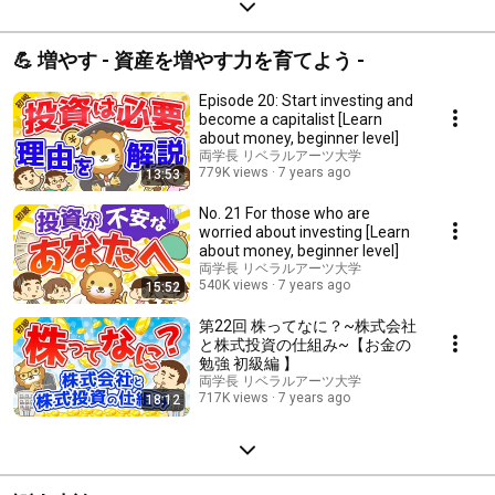
💪 増やす - 資産を増やす力を育てよう -
Episode 20: Start investing and
become a capitalist [Learn
about money, beginner level]
両学長 リベラルアーツ大学
779K views
7 years ago
13:53
No. 21 For those who are
worried about investing [Learn
about money, beginner level]
両学長 リベラルアーツ大学
540K views
7 years ago
15:52
第22回 株ってなに？~株式会社
と株式投資の仕組み~【お金の
勉強 初級編 】
両学長 リベラルアーツ大学
717K views
7 years ago
18:12