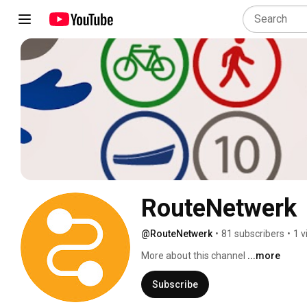
RouteNetwerk
@RouteNetwerk
•
81 subscribers
•
1 v
More about this channel
...more
Subscribe