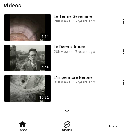
Videos
Le Terme Severiane
20K views
17 years ago
4:44
La Domus Aurea
28K views
17 years ago
5:54
L'imperatore Nerone
31K views
17 years ago
10:52
Library
Home
Shorts