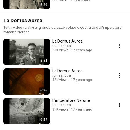
6:39
La Domus Aurea
Tutti i video relativi al grande palazzo voluto e costruito dall'imperatore
romano Nerone
La Domus Aurea
romaantica
28K views
17 years ago
5:54
La Domus Aurea
romaantica
32K views
17 years ago
6:36
L'imperatore Nerone
romaantica
31K views
17 years ago
10:52