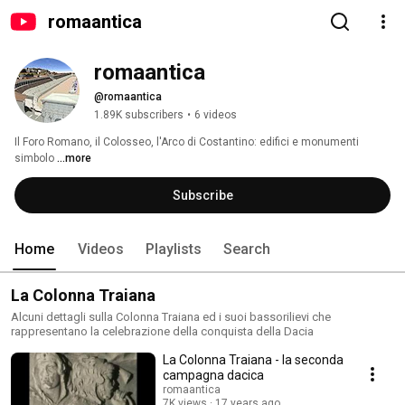
romaantica
romaantica
@romaantica
1.89K subscribers
•
6 videos
Il Foro Romano, il Colosseo, l'Arco di Costantino: edifici e monumenti 
simbolo 
...more
Subscribe
Home
Videos
Playlists
Search
La Colonna Traiana
Alcuni dettagli sulla Colonna Traiana ed i suoi bassorilievi che
rappresentano la celebrazione della conquista della Dacia
La Colonna Traiana - la seconda
campagna dacica
romaantica
7K views
17 years ago