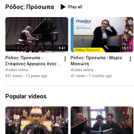
Ρόδος: Πρόσωπα
Play all
9:41
16:17
Ρόδος: Πρόσωπα - 
Ρόδος: Πρόσωπα - Μαρία 
Στέφανος Αργυρίου, ένας 
Μανιώτη
νέος ταλαντούχος 
rhodes.online
rhodes.online
πιανίστας
891 views
•
12 years ago
47 views
•
7 months ago
Popular videos