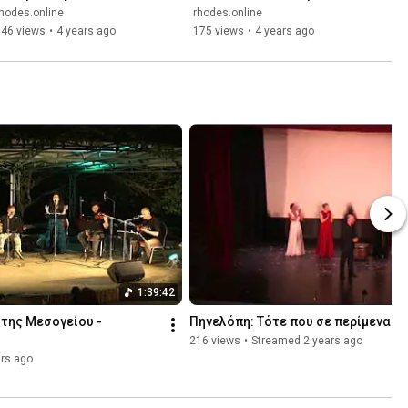
rhodes.online
my.rhodes / rhodes.online
hodes.online
rhodes.online
946 views
•
4 years ago
175 views
•
4 years ago
1:39:42
 της Μεσογείου - 
Πηνελόπη: Τότε που σε περίμενα γι
216 views
•
Streamed 2 years ago
rs ago