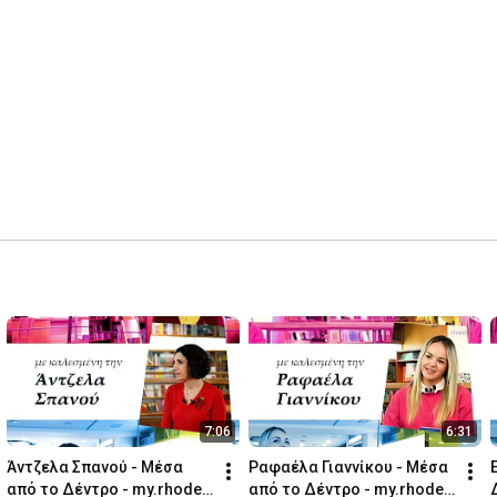
7:06
6:31
Άντζελα Σπανού - Μέσα 
Ραφαέλα Γιαννίκου - Μέσα 
από το Δέντρο - my.rhodes 
από το Δέντρο - my.rhodes 