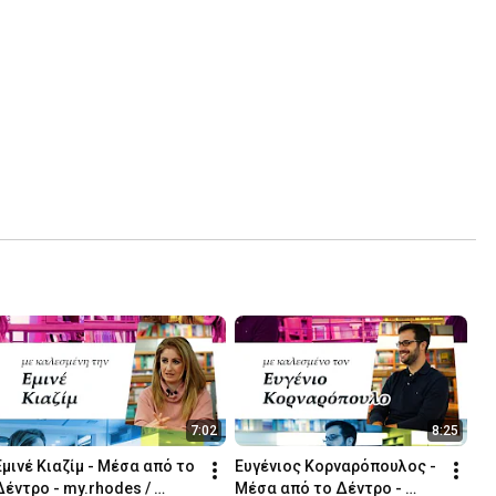
7:02
8:25
Εμινέ Κιαζίμ - Μέσα από το 
Ευγένιος Κορναρόπουλος - 
Δέντρο - my.rhodes / 
Μέσα από το Δέντρο - 