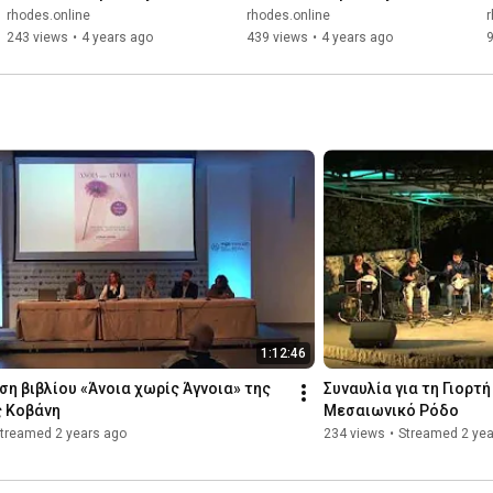
/ rhodes.online
/ rhodes.online
rhodes.online
rhodes.online
r
243 views
•
4 years ago
439 views
•
4 years ago
1:12:46
η βιβλίου «Άνοια χωρίς Άγνοια» της 
Συναυλία για τη Γιορτή
ς Κοβάνη
Μεσαιωνικό Ρόδο
treamed 2 years ago
234 views
•
Streamed 2 yea