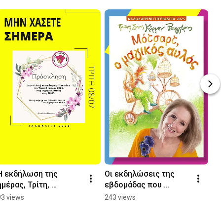
Η εκδήλωση της 
Οι εκδηλώσεις της 
ημέρας, Τρίτη, 
εβδομάδας που 
08/07/2025, στη Ρόδο 
έρχεται από το 
93 views
243 views
από το rhodes.com.gr 
rhodes.com.gr - 
#rhodes  
Ρόδος, 07/07-