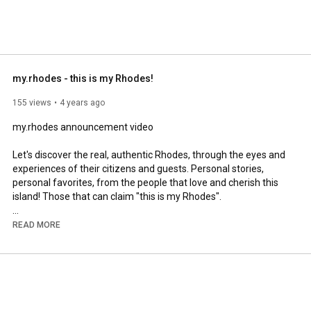
my.rhodes - this is my Rhodes!
155 views
4 years ago
my.rhodes announcement video

Let's discover the real, authentic Rhodes, through the eyes and 
experiences of their citizens and guests. Personal stories, 
personal favorites, from the people that love and cherish this 
island! Those that can claim "this is my Rhodes".

Video by Michael G. Kavuklis - mgk.advertising

READ MORE
A warm thank you to Christos Mpoke for contributing with his 
wonderful imagery.