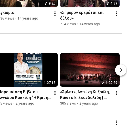
9:25
4:39
Εγκώμια
«Σήμερον κρεμάται επί 
ξύλου»
736 views
•
14 years ago
714 views
•
14 years ago
1:07:15
1:29:29
Παρουσίαση Βιβλίου 
«Άμλετ», Αντώνη Κυζούλη, 
Άγγελου Κοκκίδη “Η Κρίση 
Κώστα Ε. Σκανδαλίδη | 
του Χρήματος: Η 
Ρόδος, 09/09/2023
85 views
•
2 years ago
305 views
•
2 years ago
Ευρωπαϊκή Κρίση με απλά 
λόγια"