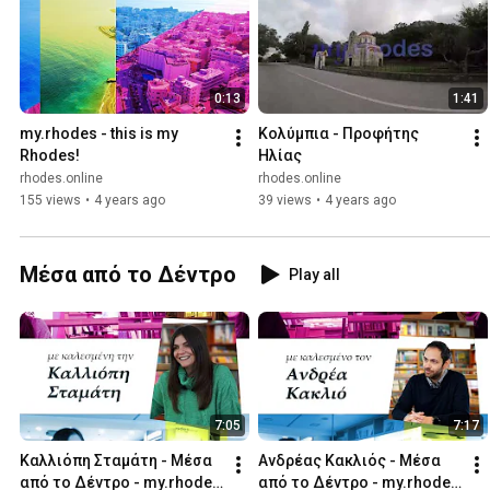
0:13
1:41
my.rhodes - this is my 
Κολύμπια - Προφήτης 
Rhodes!
Ηλίας
rhodes.online
rhodes.online
155 views
•
4 years ago
39 views
•
4 years ago
Μέσα από το Δέντρο
Play all
7:05
7:17
Καλλιόπη Σταμάτη - Μέσα 
Ανδρέας Κακλιός - Μέσα 
από το Δέντρο - my.rhodes 
από το Δέντρο - my.rhodes 