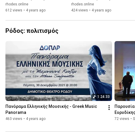
/ rhodes.online
/ rhodes.online
rhodes.online
rhodes.online
612 views
•
4 years ago
424 views
•
4 years ago
Ρόδος: πολιτισμός
1:24:33
Πανόραμα Ελληνικής Μουσικής - Greek Music 
Παρουσίασ
Panorama
Ευρυδίκη
463 views
•
4 years ago
72 views
•
S