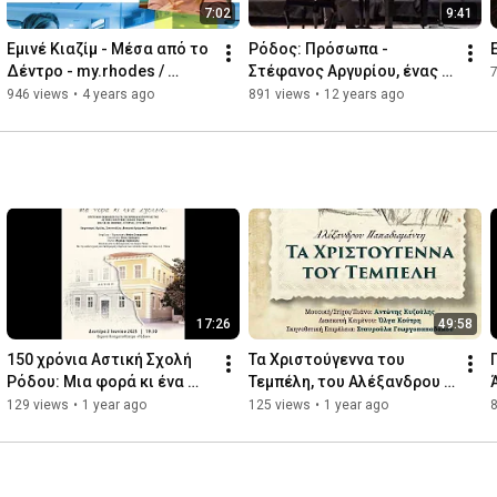
7:02
9:41
Εμινέ Κιαζίμ - Μέσα από το 
Ρόδος: Πρόσωπα - 
Δέντρο - my.rhodes / 
Στέφανος Αργυρίου, ένας 
rhodes.online
νέος ταλαντούχος 
946 views
•
4 years ago
891 views
•
12 years ago
πιανίστας
17:26
49:58
150 χρόνια Αστική Σχολή 
Τα Χριστούγεννα του 
Ρόδου: Μια φορά κι ένα 
Τεμπέλη, του Αλέξανδρου 
σχολείο
Παπαδιαμάντη
129 views
•
1 year ago
125 views
•
1 year ago