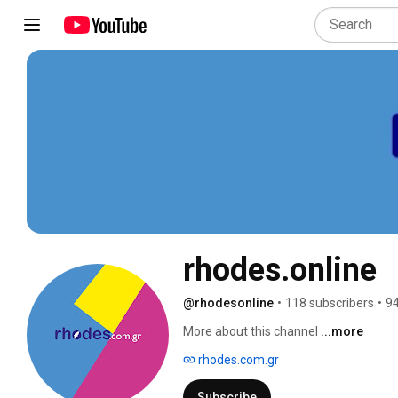
rhodes.online
@rhodesonline
•
118 subscribers
•
94
More about this channel
...more
rhodes.com.gr
Subscribe