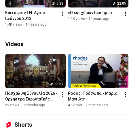
0:33
22:05
Επιτάφιος Ι.Ν. Αγίου 
«Ο ευσχήμων Ιωσήφ...»
Ιωάννου 2012
1.1K views
•
14 years ago
1.4K views
•
14 years ago
Videos
38:57
16:17
Πασχαλινή Συναυλία 2026 - 
Ρόδος: Πρόσωπα - Μαρία 
Ορχήστρα Ευρωπαϊκής 
Μανιώτη
Μουσικής Μουσικού 
59 views
•
3 months ago
47 views
•
7 months ago
Σχολείου Ρόδου
Shorts