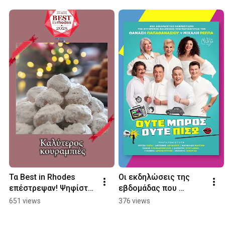
Τα Best in Rhodes 
Οι εκδηλώσεις της 
επέστρεψαν! Ψηφίστε 
εβδομάδας που 
μέχρι τις 23 
έρχεται από το 
651 views
376 views
Δεκεμβρίου!
rhodes.com.gr - 
Ρόδος, 14/07-