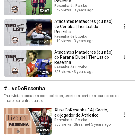
Resenha
Resenha de Boteko
142 views
3 years ago
52:07
Atacantes Matadores (ou não)
do Coritiba | Tier List do
Resenha
Resenha de Boteko
119 views
3 years ago
44:41
Atacantes Matadores (ou não)
do Paraná Clube | Tier List do
Resenha
Resenha de Boteko
253 views
3 years ago
42:36
#LiveDoResenha
Entrevistas ousadas com boleiros, técnicos, cartolas, parceiros da
imprensa, entre outros.
#LiveDoResenha 14 | Cocito,
ex-jogador do Athletico
Resenha de Boteko
553 views
Streamed 5 years ago
2:40:59