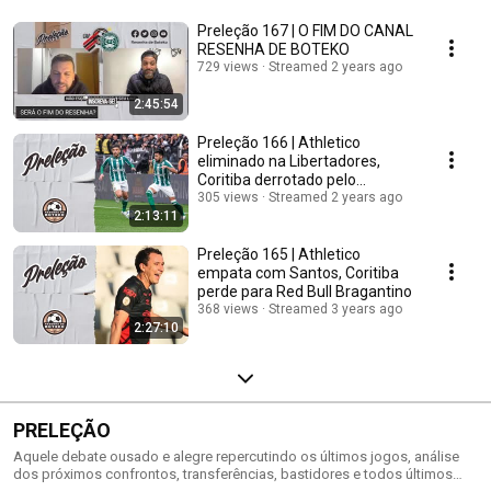
Preleção 167 | O FIM DO CANAL
RESENHA DE BOTEKO
729 views
Streamed 2 years ago
2:45:54
Preleção 166 | Athletico
eliminado na Libertadores,
Coritiba derrotado pelo
Corinthians
305 views
Streamed 2 years ago
2:13:11
Preleção 165 | Athletico
empata com Santos, Coritiba
perde para Red Bull Bragantino
368 views
Streamed 3 years ago
2:27:10
PRELEÇÃO
Aquele debate ousado e alegre repercutindo os últimos jogos, análise
dos próximos confrontos, transferências, bastidores e todos últimos