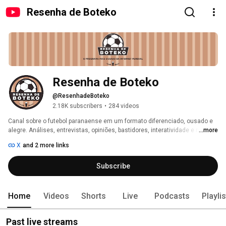
Resenha de Boteko
Resenha de Boteko
@ResenhadeBoteko
2.18K subscribers
•
284 videos
Canal sobre o futebol paranaense em um formato diferenciado, ousado e 
alegre. Análises, entrevistas, opiniões, bastidores, interatividade e muita 
...more
resenha. Com Guilherme Moreira. 
X
and 2 more links
Subscribe
Home
Videos
Shorts
Live
Podcasts
Playli
Past live streams