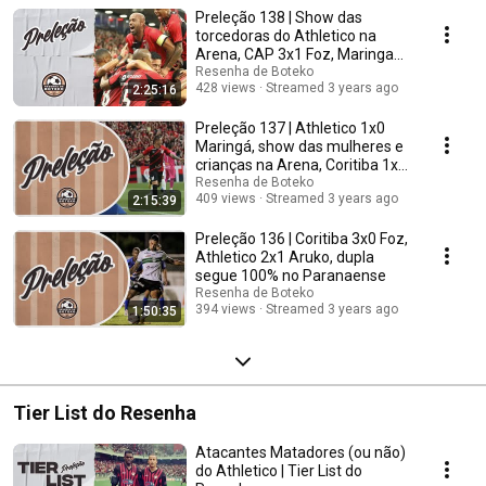
acontecimentos do mundo da bola.
Preleção 138 | Show das
torcedoras do Athletico na
Arena, CAP 3x1 Foz, Maringa
0x1 Coritiba
Resenha de Boteko
428 views
Streamed 3 years ago
2:25:16
Preleção 137 | Athletico 1x0
Maringá, show das mulheres e
crianças na Arena, Coritiba 1x0
Rio Branco
Resenha de Boteko
409 views
Streamed 3 years ago
2:15:39
Preleção 136 | Coritiba 3x0 Foz,
Athletico 2x1 Aruko, dupla
segue 100% no Paranaense
Resenha de Boteko
394 views
Streamed 3 years ago
1:50:35
Tier List do Resenha
Atacantes Matadores (ou não)
do Athletico | Tier List do