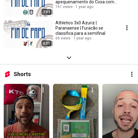
apequenamento do Coxa com
a SAF
761 views
1 year ago
7:03
Athletico 3x0 Azuriz |
Paranaense | Furacão se
classifica para a semifinal
66 views
1 year ago
3:01
Shorts