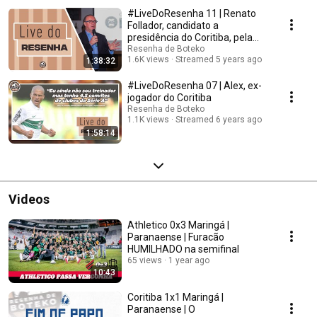
#LiveDoResenha 11 | Renato
Follador, candidato a
presidência do Coritiba, pela
chapa Coritiba Ideal
Resenha de Boteko
1.6K views
Streamed 5 years ago
1:38:32
#LiveDoResenha 07 | Alex, ex-
jogador do Coritiba
Resenha de Boteko
1.1K views
Streamed 6 years ago
1:58:14
Videos
Athletico 0x3 Maringá |
Paranaense | Furacão
HUMILHADO na semifinal
65 views
1 year ago
10:43
Coritiba 1x1 Maringá |
Paranaense | O