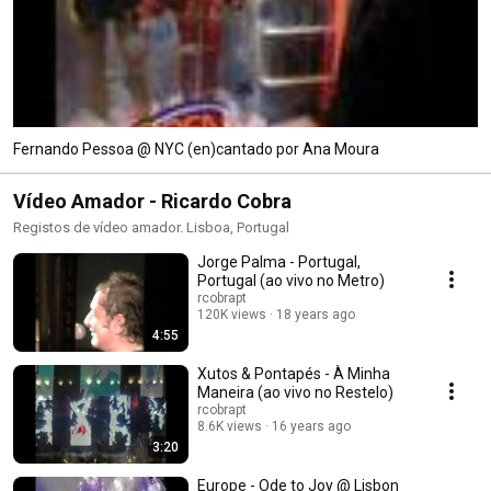
Fernando Pessoa @ NYC (en)cantado por Ana Moura
Vídeo Amador - Ricardo Cobra
Registos de vídeo amador. Lisboa, Portugal
Jorge Palma - Portugal,
Portugal (ao vivo no Metro)
rcobrapt
120K views
18 years ago
4:55
Xutos & Pontapés - À Minha
Maneira (ao vivo no Restelo)
rcobrapt
8.6K views
16 years ago
3:20
Europe - Ode to Joy @ Lisbon