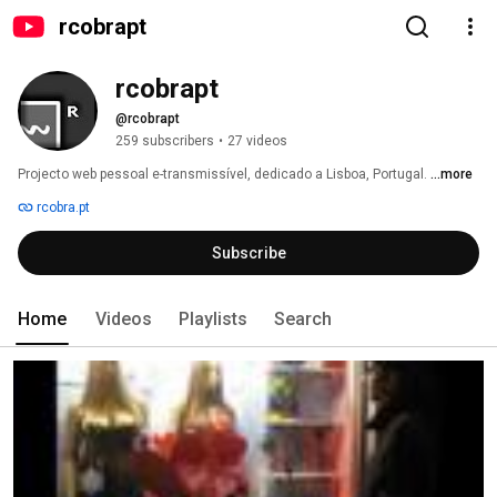
rcobrapt
rcobrapt
@rcobrapt
259 subscribers
•
27 videos
Projecto web pessoal e-transmissível, dedicado a Lisboa, Portugal. 
...more
rcobra.pt
Subscribe
Home
Videos
Playlists
Search