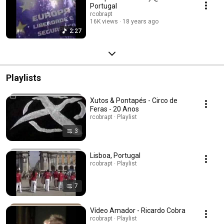
Portugal
rcobrapt
16K views
18 years ago
2:27
Playlists
Xutos & Pontapés - Circo de
Feras - 20 Anos
rcobrapt · Playlist
3
Lisboa, Portugal
rcobrapt · Playlist
7
Vídeo Amador - Ricardo Cobra
rcobrapt · Playlist