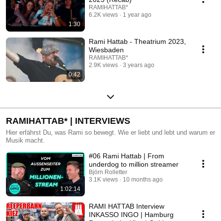
RAMIHATTAB*
6.2K views
1 year ago
1:30
Rami Hattab - Theatrium 2023,
Wiesbaden
RAMIHATTAB*
2.9K views
3 years ago
0:42
RAMIHATTAB* | INTERVIEWS
Hier erfährst Du, was Rami so bewegt. Wie er liebt und lebt und warum er
Musik macht.
#06 Rami Hattab | From
underdog to million streamer
Björn Rolletter
3.1K views
10 months ago
1:02:14
RAMI HATTAB Interview
INKASSO INGO | Hamburg