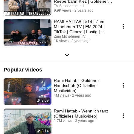
Reeperbahn Kiez | Goldener
Handschuh 📺 TV
TV Strassensound
9.9K views
2 years ago
55:35
Strassensound
RAMI HATTAB | #14 | Zum
Mitnehmen TV | EM 2024 |
TikTok | Gitarre | Lustig |
unglaublich | Wiesbaden
Zum Mitnehmen TV
1K views
3 years ago
59:54
Popular videos
Rami Hattab - Goldener
Handschuh (Offizielles
Musikvideo)
4M views
2 years ago
3:09
Rami Hattab - Wenn ich tanz
(Offizielles Musikvideo)
1.7M views
3 years ago
3:14