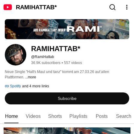
RAMIHATTAB*
RAMIHATTAB*
@RamiHattab
36.9K subscribers
•
557 videos
Neue Single "Halt's Maul und tanz" kommt am 27.03.26 auf allen 
Plattformen. 
...more
Spotify
and 4 more links
Subscribe
Home
Videos
Shorts
Playlists
Posts
Search