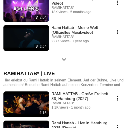
Video)
RAMIHATTAB*
18K views
5 months ago
2:04
Rami Hattab - Meine Welt
(Offizielles Musikvideo)
RAMIHATTAB*
227K views
1 year ago
2:54
RAMIHATTAB* | LIVE
Hier erlebst du Rami Hattab in seinem Element. Auf der Bühne, Live und
authentisch! Besuche Rami Hattab auf seinen Konzerten! Termine und
Tickets: https://ramihattab.de/
RAMI HATTAB - Große Freiheit
36, Hamburg (2027)
RAMIHATTAB*
1.1K views
1 month ago
1:15
Rami Hattab - Live in Hamburg
2025 (Recab)