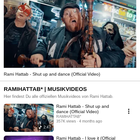
Rami Hattab - Shut up and dance (Official Video)
RAMIHATTAB* | MUSIKVIDEOS
Hier findest Du alle offiziellen Musikvideos von Rami Hattab.
Rami Hattab - Shut up and
dance (Official Video)
RAMIHATTAB*
357K views
4 months ago
2:47
Rami Hattab - I love it (Official