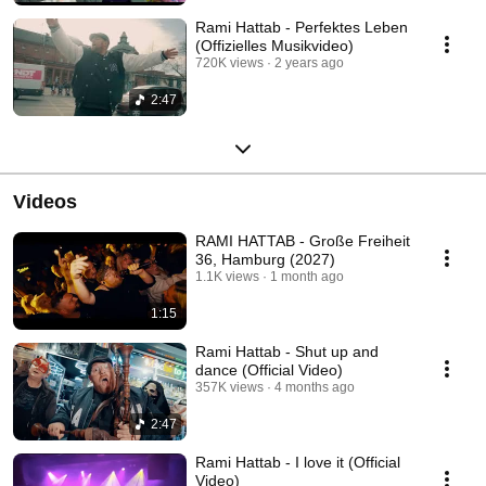
Rami Hattab - Perfektes Leben
(Offizielles Musikvideo)
720K views
2 years ago
2:47
Videos
RAMI HATTAB - Große Freiheit
36, Hamburg (2027)
1.1K views
1 month ago
1:15
Rami Hattab - Shut up and
dance (Official Video)
357K views
4 months ago
2:47
Rami Hattab - I love it (Official
Video)