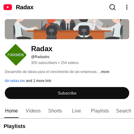
Radax
Radax
@Radaxbs
305 subscribers
•
254 videos
Desarrollo de ideas para el crecimiento de las empresas. 
...more
radax.mx
and 1 more link
Subscribe
Home
Videos
Shorts
Live
Playlists
Search
Playlists