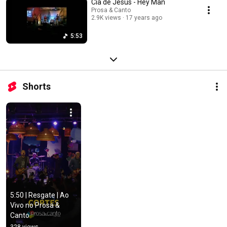
Cia de Jesus - Hey Man
Prosa & Canto
2.9K views
17 years ago
5:53
Shorts
5:50 | Resgate | Ao 
Vivo no Prosa & 
Canto