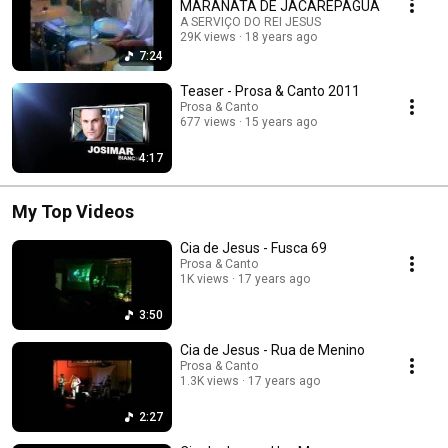
MARANATA DE JACAREPAGUA
A SERVIÇO DO REI JESUS
29K views
18 years ago
7:24
Teaser - Prosa & Canto 2011
Prosa & Canto
677 views
15 years ago
4:17
My Top Videos
Cia de Jesus - Fusca 69
Prosa & Canto
1K views
17 years ago
3:50
Cia de Jesus - Rua de Menino
Prosa & Canto
1.3K views
17 years ago
2:27