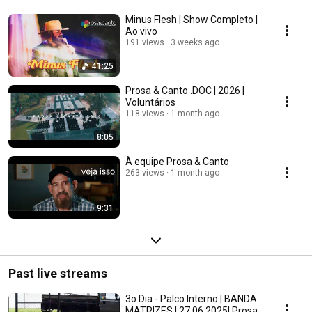
Minus Flesh | Show Completo |
Ao vivo
191 views
3 weeks ago
41:25
Prosa & Canto .DOC | 2026 |
Voluntários
118 views
1 month ago
8:05
À equipe Prosa & Canto
263 views
1 month ago
9:31
Past live streams
3o Dia - Palco Interno | BANDA
MATRIZES | 27.06.2025| Prosa