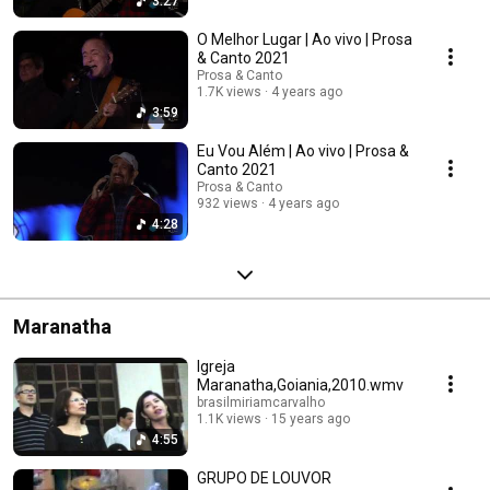
3:27
O Melhor Lugar | Ao vivo | Prosa
& Canto 2021
Prosa & Canto
1.7K views
4 years ago
3:59
Eu Vou Além | Ao vivo | Prosa &
Canto 2021
Prosa & Canto
932 views
4 years ago
4:28
Maranatha
Igreja
Maranatha,Goiania,2010.wmv
brasilmiriamcarvalho
1.1K views
15 years ago
4:55
GRUPO DE LOUVOR