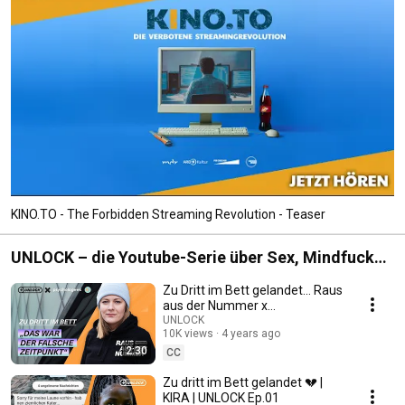
KINO.TO - The Forbidden Streaming Revolution - Teaser
UNLOCK – die Youtube-Serie über Sex, Mindfucks
und alles dazwischen.
Zu Dritt im Bett gelandet... Raus
aus der Nummer x
Psychologeek
UNLOCK
10K views
4 years ago
2:30
CC
Zu dritt im Bett gelandet 💔 |
KIRA | UNLOCK Ep.01