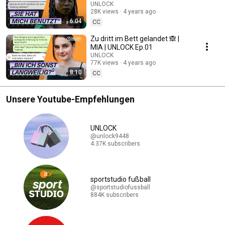
UNLOCK
28K views
4 years ago
6:04
CC
Zu dritt im Bett gelandet 🙈 |
MIA | UNLOCK Ep.01
UNLOCK
77K views
4 years ago
8:10
CC
Unsere Youtube-Empfehlungen
UNLOCK
@unlock9448
4.37K subscribers
sportstudio fußball
@sportstudiofussball
884K subscribers