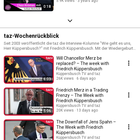
5.9K views
3 years ago
0:18
taz-Wochenrückblick
Seit 2003 veröffentlicht die taz die Interview-Kolumne "Wie geht es uns,
Herr Küppersbusch?" mit Friedrich Küppersbusch. Mit der Wiedergeburt
dieses YouTube-Channels zur Coronakrise im Frühjahr 2020 erscheint der
Will Chancellor Merz be
taz-Wochenrückblick nun auch als gesprochene Version bei
Küppersbusch TV.
replaced? – The week with
Friedrich Küppersbusch
Küppersbusch TV and taz
26K views
6 days ago
6:03
Friedrich Merz in a Trading
Frenzy – The Week with
Friedrich Küppersbusch
Küppersbusch TV and taz
20K views
13 days ago
5:06
The Downfall of Jens Spahn –
The Week with Friedrich
Küppersbusch
Küppersbusch TV and taz