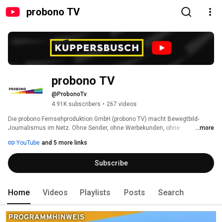
probono TV
probono TV
@ProbonoTv
4.91K subscribers
•
267 videos
Die probono Fernsehproduktion GmbH (probono TV) macht Bewegtbild-
Journalismus im Netz. Ohne Sender, ohne Werbekunden, ohne 
...more
Multichannel Network, ohne finstere Mächte – doch mit solider Recherche. 
YouTube
and 5 more links
Die Macher sind Journalisten. Sie ergänzen Haltung um Informationen, 
eine Meinung um eine ergebnisoffene Recherche! 
Subscribe
Home
Videos
Playlists
Posts
Search