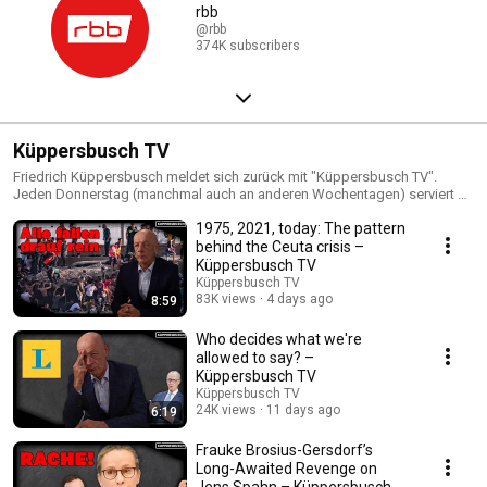
rbb
@rbb
374K subscribers
Küppersbusch TV
Friedrich Küppersbusch meldet sich zurück mit "Küppersbusch TV".
Jeden Donnerstag (manchmal auch an anderen Wochentagen) serviert dir
Friedrich Küppersbusch die Fehltritte der Woche sowie politische und
1975, 2021, today: The pattern
gesellschaftliche Feinheiten, die woanders gerne mal übersehen werden.
behind the Ceuta crisis –
Küppersbusch TV
Küppersbusch TV
83K views
4 days ago
8:59
Who decides what we're
allowed to say? –
Küppersbusch TV
Küppersbusch TV
24K views
11 days ago
6:19
Frauke Brosius-Gersdorf’s
Long-Awaited Revenge on
Jens Spahn – Küppersbusch