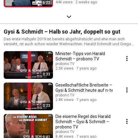
44K views
2 weeks ago
6:22
Gysi & Schmidt – Halb so Jahr, doppelt so gut
Das erste Halbjahr 2019 ist bereits abgefrühstückt und ehe man sich
versieht, ist auch schon wieder Weihnachten. Harald Schmidt und Gregor
Gysi empfinden ähnlich, weshalb Sie das Duo zu einem kleinen Bergfest
Minister-Tipps von Harald
bei n-tv einladen. Sendetermine finden Sie in den Videos.
Schmidt – probono TV
probono TV
2.5K views
7 years ago
0:33
Gesellschaftliche Breitseite –
Gysi & Schmidt heute auf n-tv
probono TV
2.8K views
7 years ago
0:23
Die eiserne Regel des Harald
Schmidt – Gysi & Schmidt –
probono TV
probono TV
8.4K views
7 years ago
0:42