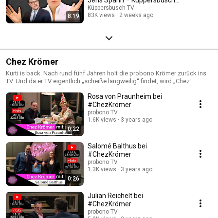
TV
Küppersbusch TV
83K views
2 weeks ago
8:19
Chez Krömer
Kurti is back. Nach rund fünf Jahren holt die probono Krömer zurück ins
TV. Und da er TV eigentlich „scheiße langweilig“ findet, wird „Chez
Krömer“ vor Ausstrahlung vorab in der ARD-Mediathek und auf YouTube
Rosa von Praunheim bei
bereitgestellt. „Das eigentliche Ziel ist, dass ich mir Leute einlade, die ich
scheiße finde und Freunde. Aber ich sag nicht, wer wer ist.“ (Kurt Krömer,
#ChezKrömer
NDR Talk Show vom 9.2.2020) In „Chez Krömer“ begrüßt Krömer seinen
probono TV
Gast in einen Verhörraum, um ihn nach seiner selbst auferlegten
1.6K views
3 years ago
Schnauze-hier-rede-ich-Regel und des gekonnten Unterbrechens
0:22
regelmäßig abblitzen zu lassen. Weitere Infos findest Du auf der
Sendungsseite des rbb: http://bit.ly/ChezKroemer_rbb
Salomé Balthus bei
#ChezKrömer
probono TV
1.3K views
3 years ago
0:26
Julian Reichelt bei
#ChezKrömer
probono TV