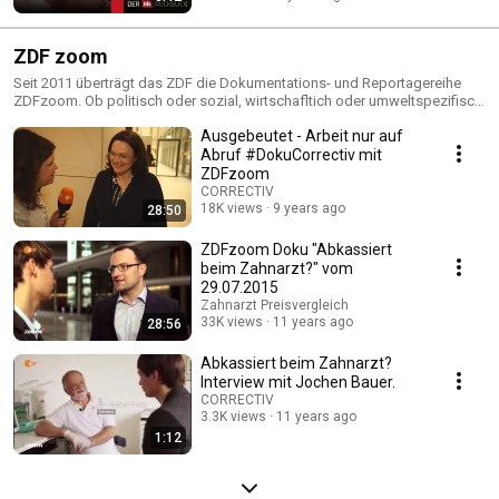
ZDF zoom
Seit 2011 überträgt das ZDF die Dokumentations- und Reportagereihe
ZDFzoom. Ob politisch oder sozial, wirtschafltich oder umweltspezifisch
– ZDFzoom wählt in jeder Produktion einen neuen Fokus und befasst
Ausgebeutet - Arbeit nur auf
sich mit nahezu allen, zuschauerrelevanten Themen. Weitere
Informationen zu unseren Produktionen: http://probono.tv
Abruf #DokuCorrectiv mit
ZDFzoom
CORRECTIV
18K views
9 years ago
28:50
ZDFzoom Doku "Abkassiert
beim Zahnarzt?" vom
29.07.2015
Zahnarzt Preisvergleich
33K views
11 years ago
28:56
Abkassiert beim Zahnarzt?
Interview mit Jochen Bauer.
CORRECTIV
3.3K views
11 years ago
1:12