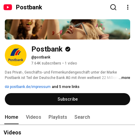
Postbank
Postbank
@postbank
7.64K subscribers
•
1 video
Das Privat-, Geschäfts- und Firmenkundengeschäft unter der Marke 
Postbank ist Teil der Deutsche Bank AG mit ihren weltweit 22 Millionen 
...more
Kunden. Die Postbank bietet ihren Kunden eine einzigartige Kombination 
postbank.de/impressum
and 5 more links
aus einfachen und preiswerten Bankprodukten des täglichen Bedarfs 
sowie postalischen Dienstleistungen. 
Subscribe
Home
Videos
Playlists
Search
Videos