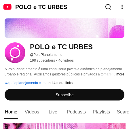
POLO e TC URBES
POLO e TC URBES
@PoloPlanejamento
198 subscribers
•
40 videos
A Polo Planejamento é uma consultoria jovem e dinâmica de planejamento 
urbano e regional. Auxiliamos gestores públicos e privados a tomarem 
...more
melhores decisões sobre a infraestrutura. Contamos com uma equipe 
poloplanejamento.com
and 4 more links
multidisciplinar que compreende as necessidades atuais das cidades. 
Trabalhamos em elaboração de projetos, processos de planejamento, 
Subscribe
modelagem de negócios, estimativa de receitas e custos, sempre utilizando 
tecnologia para ajudar a vislumbrar soluções não triviais ou inovadoras. 
Home
Videos
Live
Podcasts
Playlists
Sear