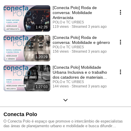
[Conecta Polo] Roda de
conversa: Mobilidade
Antirracista
POLO e TC URBES
119 views
Streamed 3 years ago
1:42:26
[Conecta Polo] Roda de
conversa: Mobilidade e gênero
POLO e TC URBES
156 views
Streamed 3 years ago
1:20:29
[Conecta Polo] Mobilidade
Urbana Inclusiva e o trabalho
dos catadores de materiais
recicláveis
POLO e TC URBES
144 views
Streamed 3 years ago
1:27:03
Conecta Polo
O Conecta Polo é espaço que promove o intercâmbio de especialistas
das áreas de planejamento urbano e mobilidade e busca difundir
conhecimento e inovação. Entre seus objetivos principais está a