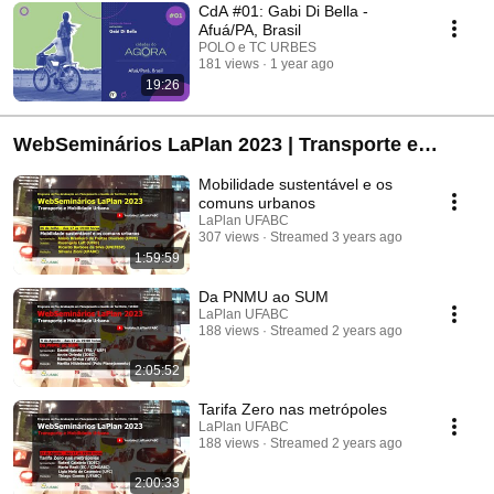
CdA #01: Gabi Di Bella -
Afuá/PA, Brasil
POLO e TC URBES
181 views
1 year ago
19:26
WebSeminários LaPlan 2023 | Transporte e
Mobilidade Urbana
Mobilidade sustentável e os
comuns urbanos
LaPlan UFABC
307 views
Streamed 3 years ago
1:59:59
Da PNMU ao SUM
LaPlan UFABC
188 views
Streamed 2 years ago
2:05:52
Tarifa Zero nas metrópoles
LaPlan UFABC
188 views
Streamed 2 years ago
2:00:33