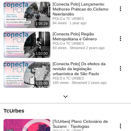
[Conecta Polo] Lançamento:
promoção de um debate que agregue valor às políticas públicas,
considerando o estímulo e o monitoramento de práticas baseadas em
Melhores Práticas do Ciclismo
evidências.
Neerlandês
POLO e TC URBES
84 views
1 year ago
1:05:29
[Conecta Polo] Região
Metropolitana e Gênero
POLO e TC URBES
83 views
Streamed 2 years ago
1:02:00
[Conecta Polo] Os efeitos da
revisão da legislação
urbanística de São Paulo
POLO e TC URBES
180 views
Streamed 2 years ago
1:22:00
TcUrbes
[TcUrbes] Plano Cicloviário de
Suzano - Tipologias
POLO e TC URBES