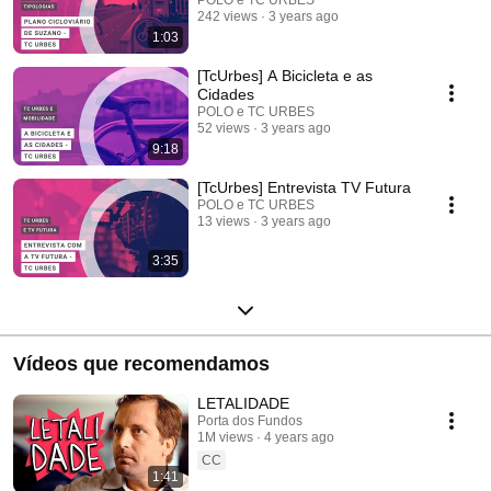
242 views
3 years ago
1:03
[TcUrbes] A Bicicleta e as
Cidades
POLO e TC URBES
52 views
3 years ago
9:18
[TcUrbes] Entrevista TV Futura
POLO e TC URBES
13 views
3 years ago
3:35
Vídeos que recomendamos
LETALIDADE
Porta dos Fundos
1M views
4 years ago
CC
1:41