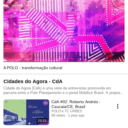
A POLO - transformação cultural
Cidades do Agora - CdA
Cidade do Agora (CdA) é uma série de entrevistas promovida em
parceria entre a Polo Planejamento e o portal Mobilize Brasil. A proposta
do programa é discutir experiências relevantes e inovadoras que
CdA #02: Roberto Andrés -
apontam não para as cidades ideais do futuro, mas para as cidades que
precisamos construir e transformar agora. Em cada episódio, gestores
Caucaia/CE, Brasil
públicos, urbanistas e ativistas debatem soluções práticas e urgentes
POLO e TC URBES
para os desafios urbanos contemporâneos, refletindo sobre como as
96 views
1 year ago
cidades podem se adaptar para atender às necessidades imediatas de
29:53
seus habitantes e às adaptações climáticas.