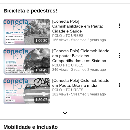
Bicicleta e pedestres!
[Conecta Polo]
Caminhabilidade em Pauta:
Cidade e Saúde
POLO e TC URBES
166 views
Streamed 2 years ago
1:06:20
[Conecta Polo] Ciclomobilidade
em pauta: Bicicletas
Compartilhadas e os Sistemas
de Tarifa Zero
POLO e TC URBES
246 views
Streamed 2 years ago
1:14:49
[Conecta Polo] Ciclomobilidade
em Pauta: Bike na mídia
POLO e TC URBES
182 views
Streamed 3 years ago
1:30:07
Mobilidade e Inclusão