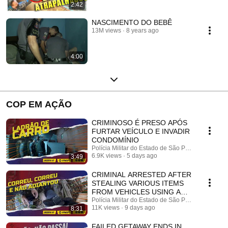
2:42
NASCIMENTO DO BEBÊ
13M views
8 years ago
4:00
COP EM AÇÃO
CRIMINOSO É PRESO APÓS
FURTAR VEÍCULO E INVADIR
CONDOMÍNIO
Polícia Militar do Estado de São Paulo
6.9K views
5 days ago
3:49
CRIMINAL ARRESTED AFTER
STEALING VARIOUS ITEMS
FROM VEHICLES USING A
"JUMPER" DEVICE
Polícia Militar do Estado de São Paulo
11K views
9 days ago
8:31
FAILED GETAWAY ENDS IN