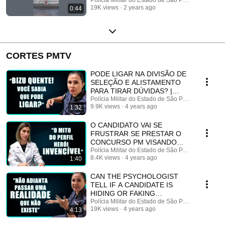
Guarujá/SP
19K views
2 years ago
0:44
CORTES PMTV
PODE LIGAR NA DIVISÃO DE
SELEÇÃO E ALISTAMENTO
PARA TIRAR DÚVIDAS? |
Cortes PMTV
Polícia Militar do Estado de São Paulo
9.9K views
4 years ago
1:32
O CANDIDATO VAI SE
FRUSTRAR SE PRESTAR O
CONCURSO PM VISANDO
ESSE MITO | Cortes PMTV
Polícia Militar do Estado de São Paulo
8.4K views
4 years ago
1:40
CAN THE PSYCHOLOGIST
TELL IF A CANDIDATE IS
HIDING OR FAKING
BEHAVIORS? | PM Clips
Polícia Militar do Estado de São Paulo
19K views
4 years ago
4:13