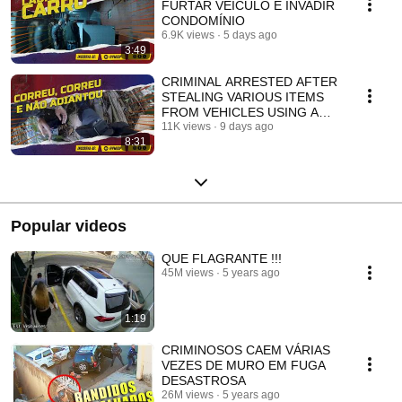
FURTAR VEÍCULO E INVADIR
CONDOMÍNIO
6.9K views
5 days ago
3:49
CRIMINAL ARRESTED AFTER
STEALING VARIOUS ITEMS
FROM VEHICLES USING A
"JUMPER" DEVICE
11K views
9 days ago
8:31
Popular videos
QUE FLAGRANTE !!!
45M views
5 years ago
1:19
CRIMINOSOS CAEM VÁRIAS
VEZES DE MURO EM FUGA
DESASTROSA
26M views
5 years ago