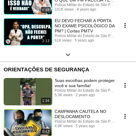
| Cortes PMTV
Polícia Militar do Estado de São Paulo
101K views
4 years ago
6:48
EU DEVO FECHAR A PORTA
NO EXAME PSICOLÓGICO DA
PM? | Cortes PMTV
Polícia Militar do Estado de São Paulo
61K views
5 years ago
2:13
ORIENTAÇÕES DE SEGURANÇA
Suas escolhas podem proteger
você e sua família!
Polícia Militar do Estado de São Paulo
5.3K views
2 years ago
1:34
CAMPANHA CAUTELA NO
DESLOCAMENTO
Polícia Militar do Estado de São Paulo
4.9K views
5 years ago
0:47