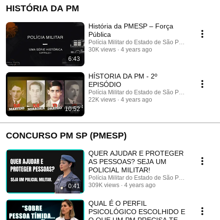
HISTÓRIA DA PM
História da PMESP – Força
Pública
Polícia Militar do Estado de São Paulo
30K views
4 years ago
6:43
HÍSTORIA DA PM - 2º
EPISÓDIO
Polícia Militar do Estado de São Paulo
22K views
4 years ago
10:52
CONCURSO PM SP (PMESP)
QUER AJUDAR E PROTEGER
AS PESSOAS? SEJA UM
POLICIAL MILITAR!
Polícia Militar do Estado de São Paulo
309K views
4 years ago
0:41
QUAL É O PERFIL
PSICOLÓGICO ESCOLHIDO E
O QUE UM PM PRECISA TER?