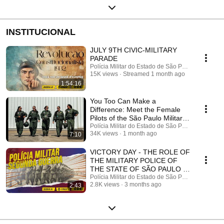
INSTITUCIONAL
JULY 9TH CIVIC-MILITARY
PARADE
Polícia Militar do Estado de São Paulo
15K views
Streamed 1 month ago
1:54:16
You Too Can Make a
Difference: Meet the Female
Pilots of the São Paulo Military
Police
Polícia Militar do Estado de São Paulo
34K views
1 month ago
7:10
VICTORY DAY - THE ROLE OF
THE MILITARY POLICE OF
THE STATE OF SÃO PAULO IN
WORLD WAR II
Polícia Militar do Estado de São Paulo
2.8K views
3 months ago
2:43