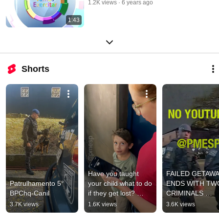
1.2K views
6 years ago
1:43
Shorts
Have you taught 
FAILED GETAWA
Patrulhamento 5° 
your child what to do 
ENDS WITH TWO
BPChq-Canil
if they get lost? 
CRIMINALS 
Share this 
ARRESTED.
3.7K views
1.6K views
3.6K views
information!