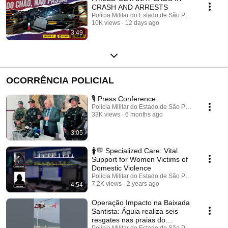
CRASH AND ARRESTS
Polícia Militar do Estado de São Paulo
10K views
12 days ago
3:49
OCORRÊNCIA POLICIAL
🎙️ Press Conference
Polícia Militar do Estado de São Paulo
33K views
6 months ago
3:05
🚺💬 Specialized Care: Vital
Support for Women Victims of
Domestic Violence
Polícia Militar do Estado de São Paulo
7.2K views
2 years ago
4:54
Operação Impacto na Baixada
Santista: Águia realiza seis
resgates nas praias do
Polícia Militar do Estado de São Paulo