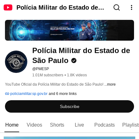
Polícia Militar do Estado de
São Paulo
Polícia Militar do Estado de 
São Paulo
@PMESP
1.01M subscribers
•
1.8K videos
YouTube Oficial da Polícia Militar do Estado de São Paulo! 
...more
policiamilitar.sp.gov.br
and 6 more links
Subscribe
Home
Videos
Shorts
Live
Podcasts
Playlist