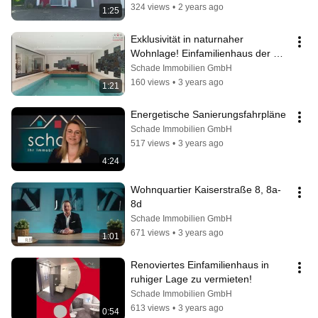
324 views
•
2 years ago
1:25
Exklusivität in naturnaher 
Wohnlage! Einfamilienhaus der 
Extraklasse.
Schade Immobilien GmbH
160 views
•
3 years ago
1:21
Energetische Sanierungsfahrpläne
Schade Immobilien GmbH
517 views
•
3 years ago
4:24
Wohnquartier Kaiserstraße 8, 8a-
8d
Schade Immobilien GmbH
671 views
•
3 years ago
1:01
Renoviertes Einfamilienhaus in 
ruhiger Lage zu vermieten!
Schade Immobilien GmbH
613 views
•
3 years ago
0:54