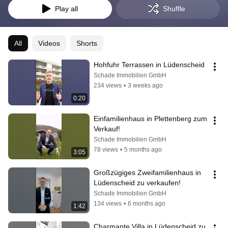
Play all
Shuffle
All
Videos
Shorts
Hohfuhr Terrassen in Lüdenscheid
Schade Immobilien GmbH
234 views
•
3 weeks ago
0:20
Einfamilienhaus in Plettenberg zum 
Verkauf!
Schade Immobilien GmbH
78 views
•
5 months ago
3:05
Großzügiges Zweifamilienhaus in 
Lüdenscheid zu verkaufen!
Schade Immobilien GmbH
134 views
•
6 months ago
1:42
Charmante Villa in Lüdenscheid zu 