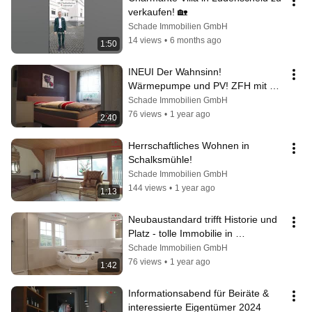
verkaufen! 🏡
Schade Immobilien GmbH
14 views
•
6 months ago
1:50
INEUI Der Wahnsinn! 
Wärmepumpe und PV! ZFH mit 
eigenen Eingängen in 
Schade Immobilien GmbH
Lüdenscheid!
76 views
•
1 year ago
2:40
Herrschaftliches Wohnen in 
Schalksmühle!
Schade Immobilien GmbH
144 views
•
1 year ago
1:13
Neubaustandard trifft Historie und 
Platz - tolle Immobilie in 
Schalksmühle!
Schade Immobilien GmbH
76 views
•
1 year ago
1:42
Informationsabend für Beiräte & 
interessierte Eigentümer 2024