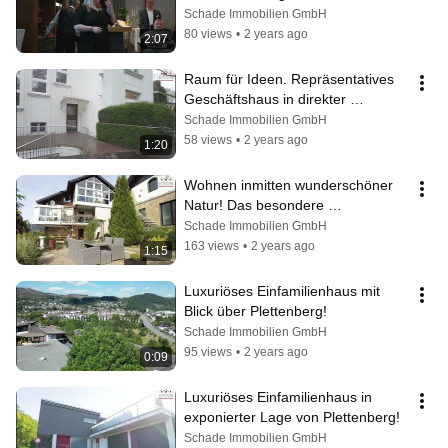
Schade Immobilien GmbH
80 views
•
2 years ago
2:07
Raum für Ideen. Repräsentatives 
Geschäftshaus in direkter 
Innenstadtlage!
Schade Immobilien GmbH
58 views
•
2 years ago
1:20
Wohnen inmitten wunderschöner 
Natur! Das besondere 
Ein-/Zweifamilienhaus für 
Schade Immobilien GmbH
Liebhaber!
163 views
•
2 years ago
1:15
Luxuriöses Einfamilienhaus mit 
Blick über Plettenberg!
Schade Immobilien GmbH
95 views
•
2 years ago
0:09
Luxuriöses Einfamilienhaus in 
exponierter Lage von Plettenberg!
Schade Immobilien GmbH