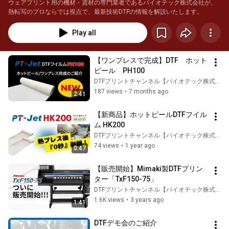
ウェアプリント用の機材・資材の専門業者であるパイオテック株式会社が、
熱転写のプロならでは視点で、最新技術DTFの情報を解説いたします。
Play all
【ワンプレスで完成】DTF　ホット
ピール　PH100
DTFプリントチャンネル【パイオテック株式会社】
187 views
•
7 months ago
2:41
【新商品】ホットピールDTFフイル
ム HK200
DTFプリントチャンネル【パイオテック株式会社】
74 views
•
1 year ago
0:47
【販売開始】Mimaki製DTFプリン
ター「TxF150-75」
DTFプリントチャンネル【パイオテック株式会社】
1.6K views
•
3 years ago
1:41
DTFデモ会のご紹介