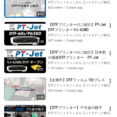
DTFプリントチャンネル【パイオテック株式会社】
826 views
•
3 years ago
8:14
【DTFプリンターのご紹介】PT-Jet 
DTFプリンター VJ-628D
DTFプリントチャンネル【パイオテック株式会社】
407 views
•
3 years ago
1:35
【DTFプリンターのご紹介】日本初
の国産DTFプリンター　PT-Jet　
DTFプリンター　VJ-628D/DTFオー
DTFプリントチャンネル【パイオテック株式会社】
ブン
1.1K views
•
3 years ago
2:21
【企画中】DTFフィルム 1秒プレス
DTFプリントチャンネル【パイオテック株式会社】
393 views
•
3 years ago
0:24
【DTFプリンター】デモ会の様子
DTFプリントチャンネル【パイオテック株式会社】