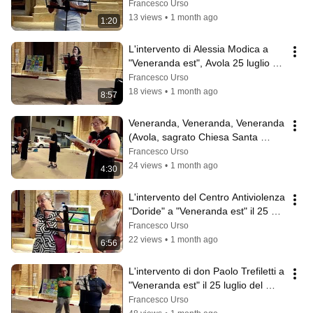
2025
Francesco Urso
13 views
•
1 month ago
1:20
L'intervento di Alessia Modica a 
"Veneranda est", Avola 25 luglio 
2025
Francesco Urso
18 views
•
1 month ago
8:57
Veneranda, Veneranda, Veneranda 
(Avola, sagrato Chiesa Santa 
Venera, 25 luglio 2025)
Francesco Urso
24 views
•
1 month ago
4:30
L'intervento del Centro Antiviolenza 
"Doride" a "Veneranda est" il 25 
luglio 2025 ad Avola
Francesco Urso
22 views
•
1 month ago
6:56
L'intervento di don Paolo Trefiletti a 
"Veneranda est" il 25 luglio del 
2025 ad Avola
Francesco Urso