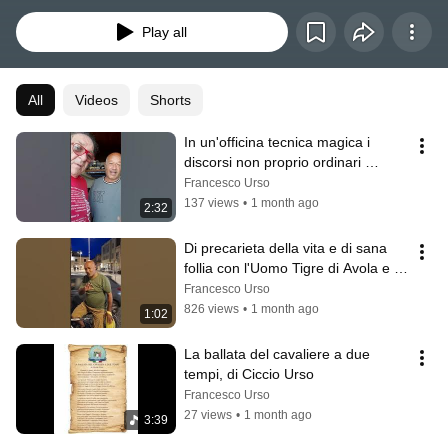
ringraziano sempre quanti hanno condiviso tali iniziative, realizzate spesso 
– per necessità – in condizioni di massima precarietà, per la scelta di campo 
Play all
autonoma da qualsiasi potere e da finanziamenti pubblici.
All
Videos
Shorts
In un'officina tecnica magica i 
discorsi non proprio ordinari 
dell'Uomo Tigre di Avola
Francesco Urso
137 views
•
1 month ago
2:32
Di precarieta della vita e di sana 
follia con l'Uomo Tigre di Avola e 
Ciccio Urso
Francesco Urso
826 views
•
1 month ago
1:02
La ballata del cavaliere a due 
tempi, di Ciccio Urso
Francesco Urso
27 views
•
1 month ago
3:39