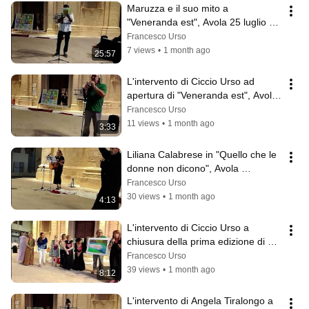
Maruzza e il suo mito a 
"Veneranda est", Avola 25 luglio 
2025
Francesco Urso
7 views
•
1 month ago
25:57
L'intervento di Ciccio Urso ad 
apertura di "Veneranda est", Avola 
25 luglio 2025
Francesco Urso
11 views
•
1 month ago
3:33
Liliana Calabrese in "Quello che le 
donne non dicono", Avola 
"Veneranda est", 25 luglio 2025
Francesco Urso
30 views
•
1 month ago
4:13
L'intervento di Ciccio Urso a 
chiusura della prima edizione di 
"Veneranda est" (25 luglio 2025)
Francesco Urso
39 views
•
1 month ago
8:12
L'intervento di Angela Tiralongo a 