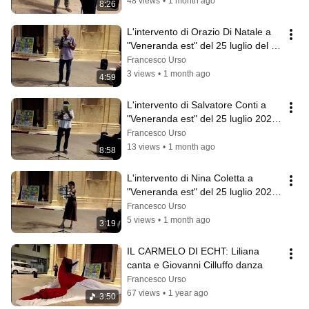
48 views
•
1 month ago
8:26
L'intervento di Orazio Di Natale a 
"Veneranda est" del 25 luglio del 
2025 ad Avola
Francesco Urso
3 views
•
1 month ago
4:59
L'intervento di Salvatore Conti a 
"Veneranda est" del 25 luglio 2025 
ad Avola
Francesco Urso
13 views
•
1 month ago
8:58
L'intervento di Nina Coletta a 
"Veneranda est" del 25 luglio 2025 
ad Avola
Francesco Urso
5 views
•
1 month ago
3:19
IL CARMELO DI ECHT: Liliana 
canta e Giovanni Cilluffo danza
Francesco Urso
67 views
•
1 year ago
3:50