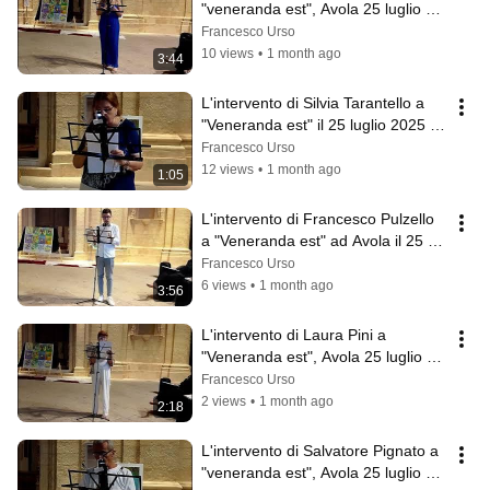
"veneranda est", Avola 25 luglio 
2025
Francesco Urso
10 views
•
1 month ago
3:44
L'intervento di Silvia Tarantello a 
"Veneranda est" il 25 luglio 2025 
ad Avola
Francesco Urso
12 views
•
1 month ago
1:05
L'intervento di Francesco Pulzello 
a "Veneranda est" ad Avola il 25 
luglio 2025
Francesco Urso
6 views
•
1 month ago
3:56
L'intervento di Laura Pini a 
"Veneranda est", Avola 25 luglio 
2025
Francesco Urso
2 views
•
1 month ago
2:18
L'intervento di Salvatore Pignato a 
"veneranda est", Avola 25 luglio 