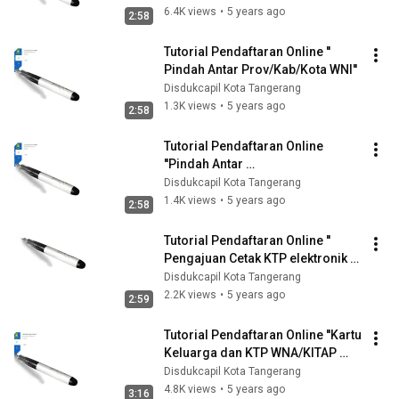
6.4K views
•
5 years ago
2:58
Tutorial Pendaftaran Online '' 
Pindah Antar Prov/Kab/Kota WNI''
Disdukcapil Kota Tangerang
1.3K views
•
5 years ago
2:58
Tutorial Pendaftaran Online 
''Pindah Antar 
Provinsi/Kabupaten/Kota/Kecama
Disdukcapil Kota Tangerang
tan/Kelurahan''
1.4K views
•
5 years ago
2:58
Tutorial Pendaftaran Online '' 
Pengajuan Cetak KTP elektronik 
WNI''
Disdukcapil Kota Tangerang
2.2K views
•
5 years ago
2:59
Tutorial Pendaftaran Online ''Kartu 
Keluarga dan KTP WNA/KITAP 
WNA''
Disdukcapil Kota Tangerang
4.8K views
•
5 years ago
3:16