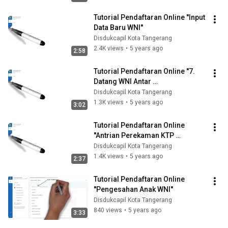
Tutorial Pendaftaran Online ''Input 
Data Baru WNI''
Disdukcapil Kota Tangerang
2.4K views
•
5 years ago
2:58
Tutorial Pendaftaran Online ''7. 
Datang WNI Antar 
Provinsi/Kabupaten/Kota/Kecama
Disdukcapil Kota Tangerang
tan/Kelurahan''
1.3K views
•
5 years ago
3:02
Tutorial Pendaftaran Online  
''Antrian Perekaman KTP 
elektronik''
Disdukcapil Kota Tangerang
1.4K views
•
5 years ago
2:37
Tutorial Pendaftaran Online 
''Pengesahan Anak WNI''
Disdukcapil Kota Tangerang
840 views
•
5 years ago
3:33