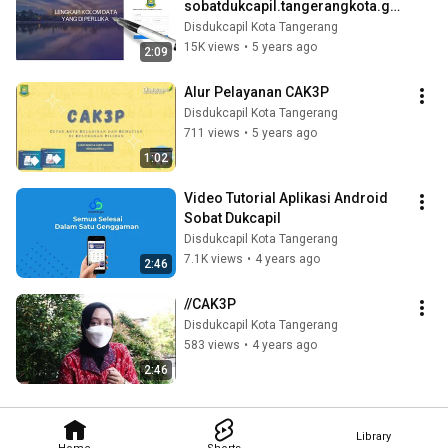
sobatdukcapil.tangerangkota.go.i
d
Disdukcapil Kota Tangerang
15K views
•
5 years ago
2:09
Alur Pelayanan CAK3P
Disdukcapil Kota Tangerang
711 views
•
5 years ago
1:02
Video Tutorial Aplikasi Android 
Sobat Dukcapil
Disdukcapil Kota Tangerang
7.1K views
•
4 years ago
2:46
//CAK3P
Disdukcapil Kota Tangerang
583 views
•
4 years ago
2:46
Library