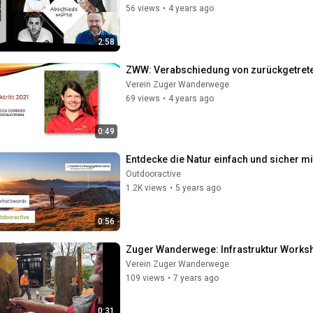
56 views
•
4 years ago
2:58
ZWW: Verabschiedung von zurückgetreten
Verein Zuger Wanderwege
69 views
•
4 years ago
0:49
Entdecke die Natur einfach und sicher m
Outdooractive
1.2K views
•
5 years ago
0:56
Zuger Wanderwege: Infrastruktur Worksh
Verein Zuger Wanderwege
109 views
•
7 years ago
0:31