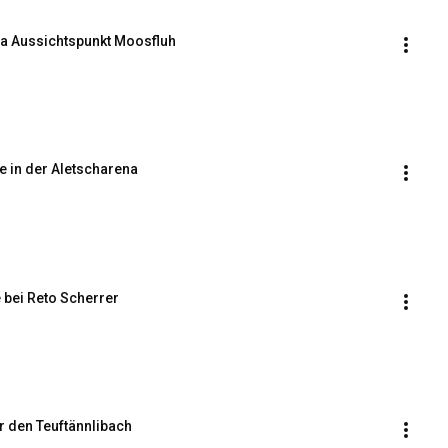
ena Aussichtspunkt Moosfluh
e in der Aletscharena
bei Reto Scherrer
r den Teuftännlibach