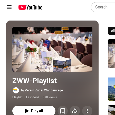
Al
Play all
ZWW-Playlist
by Verein Zuger Wanderwege
Playlist
•
19 videos
•
598 views
Play all