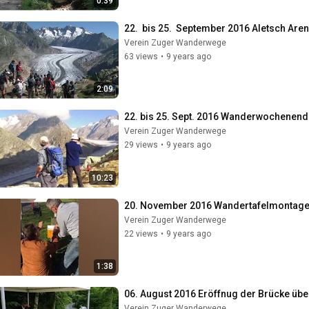
0:39
22.  bis 25.  September 2016 Aletsch Ar
Verein Zuger Wanderwege
63 views
•
9 years ago
2:09
22. bis 25. Sept. 2016 Wanderwochenend
Verein Zuger Wanderwege
29 views
•
9 years ago
10:23
20. November 2016 Wandertafelmontage 
Verein Zuger Wanderwege
22 views
•
9 years ago
1:38
06. August 2016 Eröffnug der Brücke übe
Verein Zuger Wanderwege