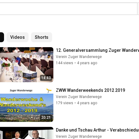
l
Videos
Shorts
12. Generalversammlung Zuger Wande
Verein Zuger Wanderwege
144 views
•
4 years ago
14:43
ZWW Wanderweekends 2012 2019
Verein Zuger Wanderwege
179 views
•
4 years ago
20:21
Danke und Tschau Arthur - Verabschiedun
Verein Zuger Wanderwege