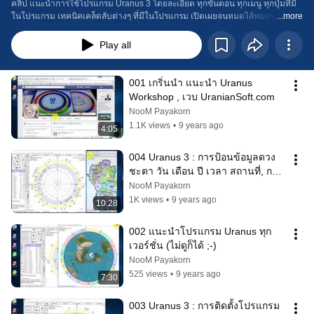
คลิ๊ป แนะนำการใช้โปรแกรม Uranus 3 โดยละเอียด ทุกขั้นตอน ทุกเมนู ทุกปุ่มที่มี
ในโปรแกรม เทคนิคเคล็ดลับต่างๆ ที่มีในโปรแกรม เปิดเผยจนหมดไส้หมดพุงกันไป
...more
เลย
Play all
001 เกริ่นนำ แนะนำ Uranus 
Workshop , เวบ UranianSoft.com
NooM Payakorn
1.1K views
•
9 years ago
4:05
004 Uranus 3 : การป้อนข้อมูลดวง
ชะตา วัน เดือน ปี เวลา สถานที่, การ
ใช้แผนที่ประเทศไทย
NooM Payakorn
1K views
•
9 years ago
10:28
002 แนะนำโปรแกรม Uranus ทุก
เวอร์ชั่น (ไม่ดูก็ได้ ;-)
NooM Payakorn
525 views
•
9 years ago
7:30
003 Uranus 3 : การติดตั้งโปรแกรม 