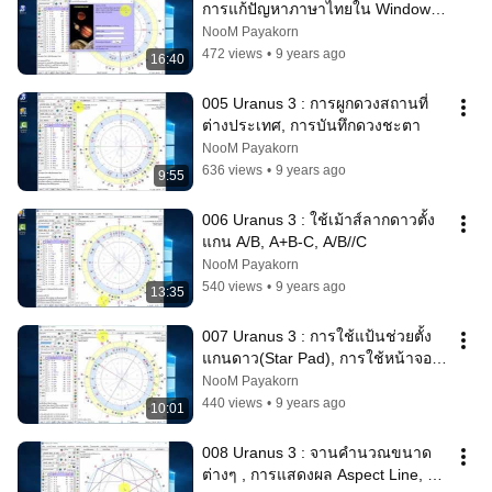
การแก้ปัญหาภาษาไทยใน Windows, 
การอัพเดทโปรแกรม
NooM Payakorn
472 views
•
9 years ago
16:40
005 Uranus 3 : การผูกดวงสถานที่
ต่างประเทศ, การบันทึกดวงชะตา
NooM Payakorn
636 views
•
9 years ago
9:55
006 Uranus 3 : ใช้เม้าส์ลากดาวตั้ง
แกน A/B, A+B-C, A/B//C
NooM Payakorn
540 views
•
9 years ago
13:35
007 Uranus 3 : การใช้แป้นช่วยตั้ง
แกนดาว(Star Pad), การใช้หน้าจอ
สมการดาวชั่วคราว
NooM Payakorn
440 views
•
9 years ago
10:01
008 Uranus 3 : จานคำนวณขนาด
ต่างๆ , การแสดงผล Aspect Line, 