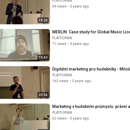
PLATFORMA
69 views
•
3 years ago
19:20
MERLIN: Case study for Global Music Li
PLATFORMA
71 views
•
3 years ago
15:43
Digitální marketing pro hudebníky - Mil
PLATFORMA
163 views
•
3 years ago
25:56
Marketing v hudebním průmyslu: právní 
PLATFORMA
62 views
•
3 years ago