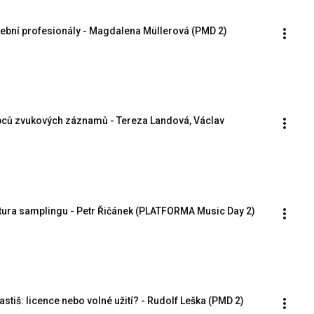
dební profesionály - Magdalena Müllerová (PMD 2)
bců zvukových záznamů - Tereza Landová, Václav 
ltura samplingu - Petr Řičánek (PLATFORMA Music Day 2)
astiš: licence nebo volné užití? - Rudolf Leška (PMD 2)