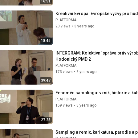
16:51
Kreativní Evropa: Evropské výzvy pro hu
PLATFORMA
23 views
•
3 years ago
18:45
INTERGRAM: Kolektivní správa práv výro
Hodonický PMD 2
PLATFORMA
173 views
•
3 years ago
39:47
Fenomén samplingu: vznik, historie a ku
PLATFORMA
159 views
•
3 years ago
27:28
Sampling a remix, karikatura, parodie a p