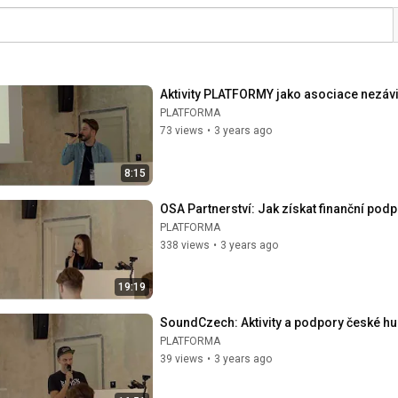
Aktivity PLATFORMY jako asociace nezávis
PLATFORMA
73 views
•
3 years ago
8:15
OSA Partnerství: Jak získat finanční po
PLATFORMA
338 views
•
3 years ago
19:19
SoundCzech: Aktivity a podpory české h
PLATFORMA
39 views
•
3 years ago