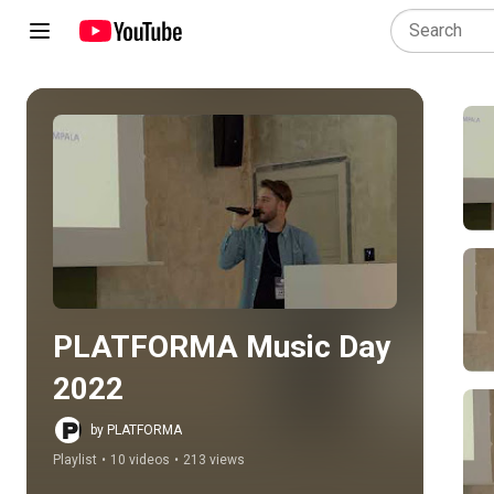
Play all
PLATFORMA Music Day 
2022
by PLATFORMA
Playlist
•
10 videos
•
213 views