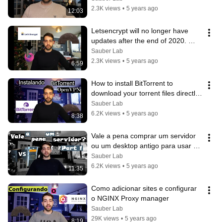
2.3K views
•
5 years ago
12:03
Letsencrypt will no longer have 
updates after the end of 2020. 
Switch to letsencrypt-swag
Sauber Lab
2.3K views
•
5 years ago
6:59
How to install BitTorrent to 
download your torrent files directly 
linked to your VPN provider
Sauber Lab
6.2K views
•
5 years ago
8:38
Vale a pena comprar um servidor 
ou um desktop antigo para usar 
como servidor de arquivos - Parte 
Sauber Lab
1
6.2K views
•
5 years ago
11:35
Como adicionar sites e configurar 
o NGINX Proxy manager
Sauber Lab
29K views
•
5 years ago
8:19