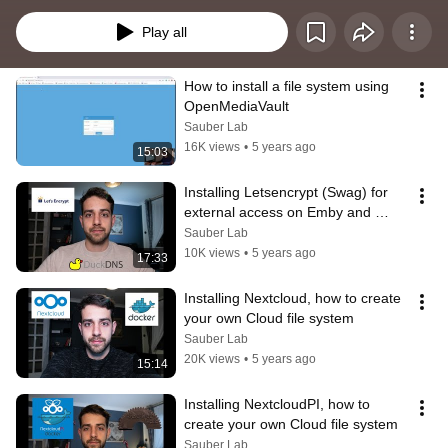
semelhante arquitetura. Possivelmente, esses aplicativos irão funcionar 
para Raspberry Pi, mais não foram testados. Então, não posso garantir que 
Play all
irá funcionar do mesmo jeito.
How to install a file system using 
OpenMediaVault
Sauber Lab
16K views
•
5 years ago
15:03
Installing Letsencrypt (Swag) for 
external access on Emby and 
jellyfin
Sauber Lab
10K views
•
5 years ago
17:33
Installing Nextcloud, how to create 
your own Cloud file system
Sauber Lab
20K views
•
5 years ago
15:14
Installing NextcloudPI, how to 
create your own Cloud file system
Sauber Lab