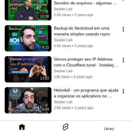
Servidor de arquivos - algumas 
dicas (Parte 1)
Sauber Lab
2.2K views
•
5 years ago
13:36
Backup do Nextcloud em uma 
maneira simples usando rsync
Sauber Lab
4.5K views
•
5 years ago
9:15
Vamos proteger seu IP Address 
com o Cloudflare tunel - Instalação 
no Docker
Sauber Lab
13K views
•
5 years ago
13:22
Heimdall - um programa que ajuda 
a organizar os aplicativos no 
docker
Sauber Lab
2.6K views
•
5 years ago
9:24
Library