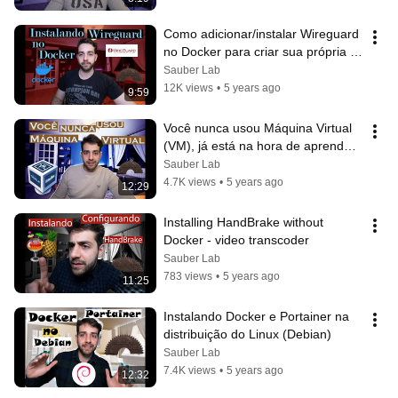
Como adicionar/instalar Wireguard 
no Docker para criar sua própria 
VPN.
Sauber Lab
12K views
•
5 years ago
9:59
Você nunca usou Máquina Virtual 
(VM), já está na hora de aprender, 
usando Virtualbox
Sauber Lab
4.7K views
•
5 years ago
12:29
Installing HandBrake without 
Docker - video transcoder
Sauber Lab
783 views
•
5 years ago
11:25
Instalando Docker e Portainer na 
distribuição do Linux (Debian)
Sauber Lab
7.4K views
•
5 years ago
12:32