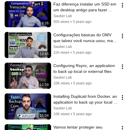
Faz diferença instalar um SSD em 
um desktop antigo para fazer 
transcodificação de vídeo no 
Sauber Lab
Jellyfin
505 views
•
5 years ago
9:26
Configurações básicas do OMV 
que talvez você nunca usou, mas 
vale a pena saber
Sauber Lab
11K views
•
5 years ago
12:45
Configuring Rsync, an application 
to back up local or external files
Sauber Lab
10K views
•
5 years ago
12:59
Installing Duplicati from Docker, an 
application to back up your local or 
external files
Sauber Lab
10K views
•
5 years ago
15:04
Vamos tentar proteger seu 