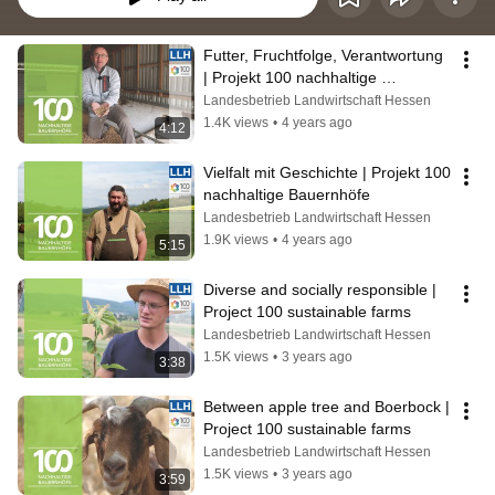
Futter, Fruchtfolge, Verantwortung 
| Projekt 100 nachhaltige 
Bauernhöfe
Landesbetrieb Landwirtschaft Hessen
1.4K views
•
4 years ago
4:12
Vielfalt mit Geschichte | Projekt 100 
nachhaltige Bauernhöfe
Landesbetrieb Landwirtschaft Hessen
1.9K views
•
4 years ago
5:15
Diverse and socially responsible | 
Project 100 sustainable farms
Landesbetrieb Landwirtschaft Hessen
1.5K views
•
3 years ago
3:38
Between apple tree and Boerbock | 
Project 100 sustainable farms
Landesbetrieb Landwirtschaft Hessen
1.5K views
•
3 years ago
3:59