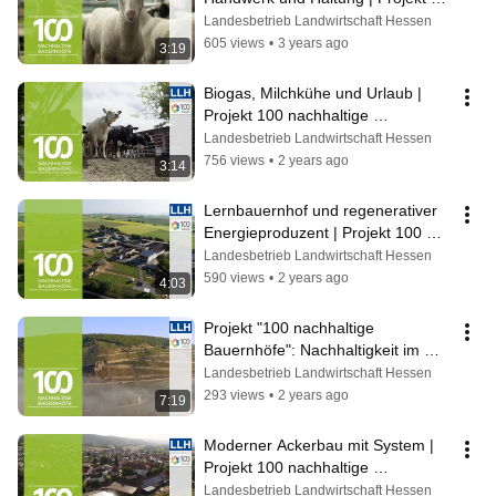
100 nachhaltige Bauernhöfe
Landesbetrieb Landwirtschaft Hessen
605 views
•
3 years ago
3:19
Biogas, Milchkühe und Urlaub | 
Projekt 100 nachhaltige 
Bauernhöfe
Landesbetrieb Landwirtschaft Hessen
756 views
•
2 years ago
3:14
Lernbauernhof und regenerativer 
Energieproduzent | Projekt 100 
nachhaltige Bauernhöfe
Landesbetrieb Landwirtschaft Hessen
590 views
•
2 years ago
4:03
Projekt "100 nachhaltige 
Bauernhöfe": Nachhaltigkeit im 
hessischen Weinbau
Landesbetrieb Landwirtschaft Hessen
293 views
•
2 years ago
7:19
Moderner Ackerbau mit System | 
Projekt 100 nachhaltige 
Bauernhöfe
Landesbetrieb Landwirtschaft Hessen