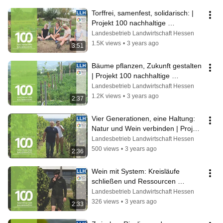
Torffrei, samenfest, solidarisch: | 
Projekt 100 nachhaltige 
Bauernhöfe
Landesbetrieb Landwirtschaft Hessen
1.5K views
•
3 years ago
3:51
Bäume pflanzen, Zukunft gestalten 
| Projekt 100 nachhaltige 
Bauernhöfe
Landesbetrieb Landwirtschaft Hessen
1.2K views
•
3 years ago
2:37
Vier Generationen, eine Haltung: 
Natur und Wein verbinden | Projekt 
100 nachhaltige Bauernhöfe
Landesbetrieb Landwirtschaft Hessen
500 views
•
3 years ago
2:36
Wein mit System: Kreisläufe 
schließen und Ressourcen 
schonen | Projekt 100 nachhaltige 
Landesbetrieb Landwirtschaft Hessen
Bauernhöfe
326 views
•
3 years ago
2:33