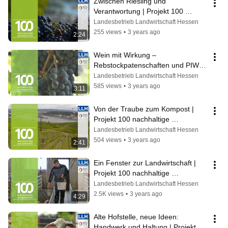
Zwischen Riesling und 
Verantwortung | Projekt 100 
nachhaltige Bauernhöfe
Landesbetrieb Landwirtschaft Hessen
255 views
•
3 years ago
2:24
Wein mit Wirkung – 
Rebstockpatenschaften und PIWIs| 
Projekt 100 nachhaltige 
Landesbetrieb Landwirtschaft Hessen
Bauernhöfe
585 views
•
3 years ago
3:11
Von der Traube zum Kompost | 
Projekt 100 nachhaltige 
Bauernhöfe
Landesbetrieb Landwirtschaft Hessen
504 views
•
3 years ago
2:41
Ein Fenster zur Landwirtschaft | 
Projekt 100 nachhaltige 
Bauernhöfe
Landesbetrieb Landwirtschaft Hessen
2.5K views
•
3 years ago
4:29
Alte Hofstelle, neue Ideen: 
Handwerk und Haltung | Projekt 