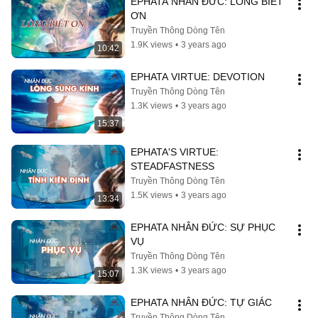
EPHATA NHÂN ĐỨC: LÒNG BIẾT 
ƠN
Truyền Thông Dòng Tên
1.9K views
•
3 years ago
10:42
EPHATA VIRTUE: DEVOTION
Truyền Thông Dòng Tên
1.3K views
•
3 years ago
15:37
EPHATA'S VIRTUE: 
STEADFASTNESS
Truyền Thông Dòng Tên
1.5K views
•
3 years ago
13:34
EPHATA NHÂN ĐỨC: SỰ PHỤC 
VỤ
Truyền Thông Dòng Tên
1.3K views
•
3 years ago
15:07
EPHATA NHÂN ĐỨC: TỰ GIÁC
Truyền Thông Dòng Tên