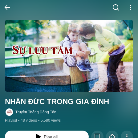
NHÂN ĐỨC TRONG GIA ĐÌNH
Truyền Thông Dòng Tên
Playlist
•
48 videos
•
5,580 views
Play all