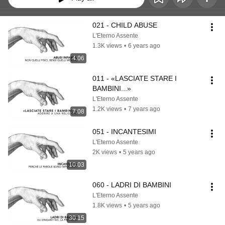
021 - CHILD ABUSE
L'Eterno Assente
1.3K views
•
6 years ago
4:06
011 - «LASCIATE STARE I 
BAMBINI...»
L'Eterno Assente
1.2K views
•
7 years ago
7:08
051 - INCANTESIMI
L'Eterno Assente
2K views
•
5 years ago
10:03
060 - LADRI DI BAMBINI
L'Eterno Assente
1.8K views
•
5 years ago
30:15