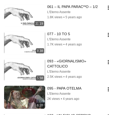
061 – IL PAPA PARAC**O – 1/2
L'Eterno Assente
1.8K views
•
5 years ago
11:19
077 - 10 TO 5
L'Eterno Assente
1.7K views
•
4 years ago
8:38
093 - «GIORNALISMO» 
CATTOLICO
L'Eterno Assente
2.5K views
•
4 years ago
5:58
095 - PAPA OTELMA
L'Eterno Assente
2K views
•
4 years ago
6:20