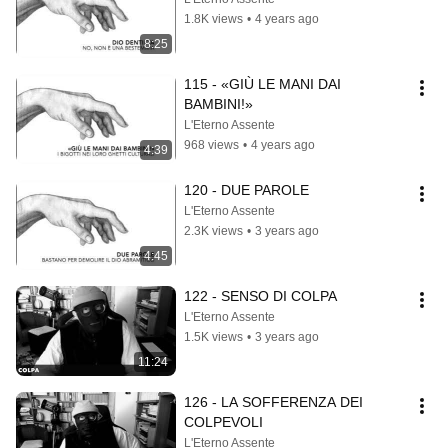
1.8K views
•
4 years ago
8:25
115 - «GIÙ LE MANI DAI 
BAMBINI!»
L'Eterno Assente
968 views
•
4 years ago
4:39
120 - DUE PAROLE
L'Eterno Assente
2.3K views
•
3 years ago
4:45
122 - SENSO DI COLPA
L'Eterno Assente
1.5K views
•
3 years ago
11:24
126 - LA SOFFERENZA DEI 
COLPEVOLI
L'Eterno Assente