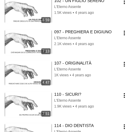
102 - UN FIGLIO SERENO
L'Eterno Assente
1.5K views
•
4 years ago
8:59
097 - PREGHIERA E DIGIUNO
L'Eterno Assente
2.1K views
•
4 years ago
7:13
107 - ORIGINALITÀ
L'Eterno Assente
1K views
•
4 years ago
4:47
110 - SICURI?
L'Eterno Assente
1.9K views
•
4 years ago
7:51
114 - DIO DENTISTA
L'Eterno Assente