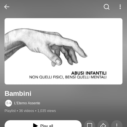
Bambini
L'Eterno Assente
Playlist
•
36 videos
•
1,035 views
Play all