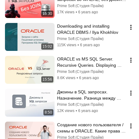
(SELECT без JOIN) Плюсы и 
Prime Soft (Студия Прайм)
минусы/ Илья Хохлов
17K views
•
6 years ago
15:30
Downloading and installing 
ORACLE DBMS / Ilya Khokhlov
Prime Soft (Студия Прайм)
115K views
•
6 years ago
15:02
ORACLE vs MS SQL Server. 
Recursive Queries. Displaying 
Current Month Dates / Ilya 
Prime Soft (Студия Прайм)
Khokhlov
8.6K views
•
6 years ago
15:56
Джоины в SQL запросах. 
Назначение. Разница между 
LEFT и INNER JOIN. Соединения 
Prime Soft (Студия Прайм)
таблиц / Илья Хохлов
12K views
•
6 years ago
8:50
Создание нового пользователя / 
схемы в ORACLE. Какие права 
дать. Sys или System / Илья 
Prime Soft (Студия Прайм)