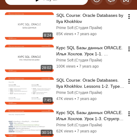
SQL Course: Oracle Databases by 
Ilya Khokhlov
Prime Soft (Студия Прайм)
85K views
•
7 years ago
8:24
Курс SQL Базы данных ORACLE. 
Илья Хохлов. Урок 1-1. 
Реляционные базы данных
Prime Soft (Студия Прайм)
100K views
•
7 years ago
28:02
SQL Course: Oracle Databases. 
Ilya Khokhlov. Lessons 1-2. Types 
of SQL Commands. DML and DDL 
Prime Soft (Студия Прайм)
Comm...
47K views
•
7 years ago
7:45
Курс SQL Базы данных ORACLE. 
Илья Хохлов. Урок 1-3. Структра 
SELECT
Prime Soft (Студия Прайм)
62K views
•
7 years ago
30:14