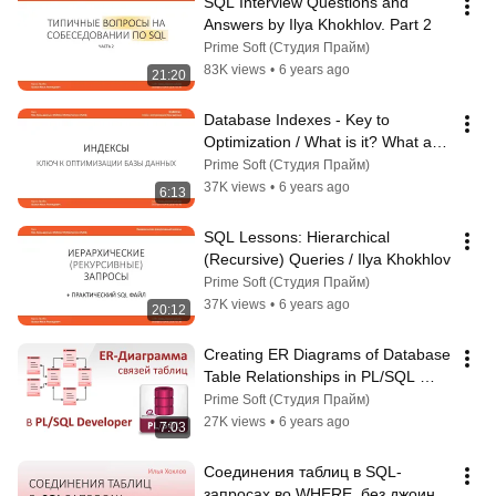
SQL Interview Questions and 
Answers by Ilya Khokhlov. Part 2
Prime Soft (Студия Прайм)
83K views
•
6 years ago
21:20
Database Indexes - Key to 
Optimization / What is it? What are 
they for? Ilya Khokhlov
Prime Soft (Студия Прайм)
37K views
•
6 years ago
6:13
SQL Lessons: Hierarchical 
(Recursive) Queries / Ilya Khokhlov
Prime Soft (Студия Прайм)
37K views
•
6 years ago
20:12
Creating ER Diagrams of Database 
Table Relationships in PL/SQL 
Developer / Ilya Khokhlov
Prime Soft (Студия Прайм)
27K views
•
6 years ago
7:03
Соединения таблиц в SQL-
запросах во WHERE, без джоинов 