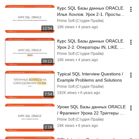
Курс SQL Базы данных ORACLE. 
Илья Хохлов. Урок 2-1. Простые 
запросы. Операторы OR, AND, 
Prime Soft (Студия Прайм)
IN, NOT IN
18K views
•
4 years ago
12:54
Курс SQL Базы данных ORACLE. 
Урок 2-2. Операторы IN, LIKE, 
BETWEEN, работа с датами, 
Prime Soft (Студия Прайм)
работа с NULL
18K views
•
4 years ago
39:12
Typical SQL Interview Questions / 
Example Problems and Solutions
Prime Soft (Студия Прайм)
192K views
•
6 years ago
7:54
Уроки SQL Базы данных ORACLE 
/ Фрагмент Урока 22 Триггеры 
TRIGGER / Создание триггеров
Prime Soft (Студия Прайм)
19K views
•
6 years ago
2:18