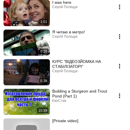
I was here
Сергій Поліщук
1:01
Я читаю в метро!
Сергій Поліщук
0:28
КУРС "ВІДЕОЗЙОМКА НА
СТАБІЛІЗАТОРІ"
Сергій Поліщук
0:38
Building a Sturgeon and Trout
Pond (Part 1)
ЕкоСтав
10:39
[Private video]