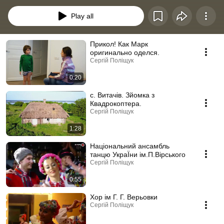
відеовиробництві людей, які раніше не мали справу зі зйомкою і 
монтажем. Ці ролики - приклад того, як кожен після отримання 
Play all
теоретичних і практичних навичок може засвоїти техніку якісної 
відеозйомки і відеомонтажа.
Прикол! Как Марк
оригинально оделся.
Сергій Поліщук
0:20
с. Витачів. Зйомка з
Квадрокоптера.
Сергій Поліщук
1:28
Національний ансамбль
танцю УкраЇни ім.П.Вірського
Сергій Поліщук
0:55
Хор ім Г. Г. Верьовки
Сергій Поліщук