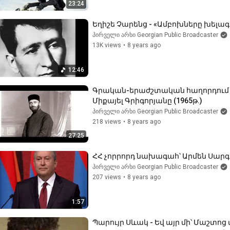
23:24
Եղիշե Չարենց - «Ամբոխները խելագ
პირველი არხი Georgian Public Broadcaster
13K views
•
8 years ago
12:46
Գրական-երաժշտական հաղորդում - 
Միքայել Գրիգորյանը (1965թ.)
პირველი არხი Georgian Public Broadcaster
218 views
•
8 years ago
27:25
ՀՀ չորրորդ նախագահ՝ Արմեն Սարգ
პირველი არხი Georgian Public Broadcaster
207 views
•
8 years ago
1:57
Պարույր Սևակ - Եվ այր մի՝ Մաշտոց ա