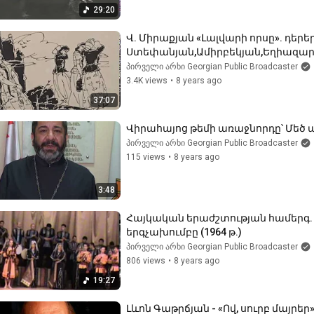
29:20
Վ. Միրաքյան «Լալվարի որսը». դերերո
Ստեփանյան,Ամիրբեկյան,Եղիազարյա
პირველი არხი Georgian Public Broadcaster
3.4K views
•
8 years ago
37:07
Վիրահայոց թեմի առաջնորդը՝ Մեծ պ
პირველი არხი Georgian Public Broadcaster
115 views
•
8 years ago
3:48
Հայկական երաժշտության համերգ. 
երգչախումբը (1964 թ.)
პირველი არხი Georgian Public Broadcaster
806 views
•
8 years ago
19:27
Լևոն Գաթրճյան - «Ով, սուրբ մայրեր» 