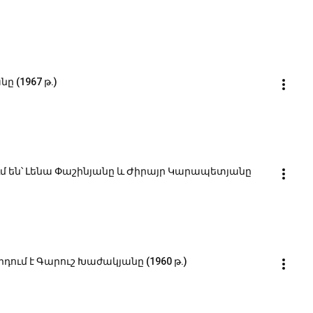
ը (1967 թ.)
ւմ են՝ Լենա Փաշինյանը և Ժիրայր Կարապետյանը 
ում է Գարուշ Խաժակյանը (1960 թ.)