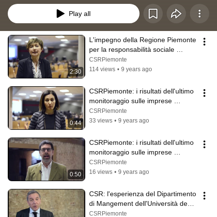
Play all
L'impegno della Regione Piemonte 
per la responsabilità sociale 
d'impresa
CSRPiemonte
114 views
•
9 years ago
2:30
CSRPiemonte: i risultati dell'ultimo 
monitoraggio sulle imprese 
responsabili
CSRPiemonte
33 views
•
9 years ago
0:44
CSRPiemonte: i risultati dell'ultimo 
monitoraggio sulle imprese 
responsabili
CSRPiemonte
16 views
•
9 years ago
0:50
CSR: l'esperienza del Dipartimento 
di Mangement dell'Università degli 
Studi di Torino
CSRPiemonte