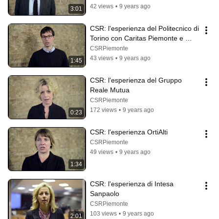
42 views
•
9 years ago
3:01
CSR: l'esperienza del Politecnico di 
Torino con Caritas Piemonte e 
Leroy Merlin
CSRPiemonte
43 views
•
9 years ago
1:45
CSR: l'esperienza del Gruppo 
Reale Mutua
CSRPiemonte
172 views
•
9 years ago
0:23
CSR: l'esperienza OrtiAlti
CSRPiemonte
49 views
•
9 years ago
1:34
CSR: l'esperienza di Intesa 
Sanpaolo
CSRPiemonte
103 views
•
9 years ago
2:01