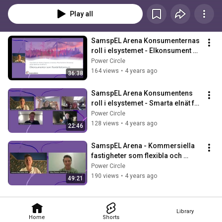
Play all
SamspEL Arena Konsumenternas 
roll i elsystemet - Elkonsument 
som flexibilitetsresurs
Power Circle
164 views
•
4 years ago
36:38
SamspEL Arena Konsumentens 
roll i elsystemet - Smarta elnät för 
alla
Power Circle
128 views
•
4 years ago
22:46
SamspEL Arena - Kommersiella 
fastigheter som flexibla och 
balanserande resurser i 
Power Circle
elsystemet
190 views
•
4 years ago
49:21
Library
Home
Shorts