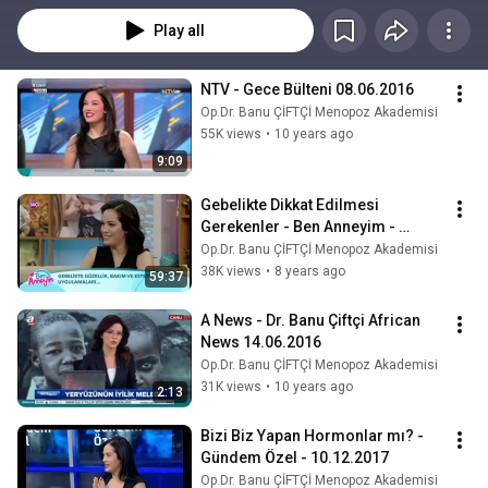
Play all
NTV - Gece Bülteni 08.06.2016
Op.Dr. Banu ÇİFTÇİ Menopoz Akademisi
55K views
•
10 years ago
9:09
Gebelikte Dikkat Edilmesi 
Gerekenler - Ben Anneyim - 
12.12.2017
Op.Dr. Banu ÇİFTÇİ Menopoz Akademisi
38K views
•
8 years ago
59:37
A News - Dr. Banu Çiftçi African 
News 14.06.2016
Op.Dr. Banu ÇİFTÇİ Menopoz Akademisi
31K views
•
10 years ago
2:13
Bizi Biz Yapan Hormonlar mı? - 
Gündem Özel - 10.12.2017
Op.Dr. Banu ÇİFTÇİ Menopoz Akademisi