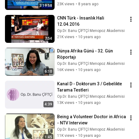
23K views
•
8 years ago
3:19:58
CNN Türk - İnsanlık Hali 
12.04.2016
Op.Dr. Banu ÇİFTÇİ Menopoz Akademisi
21K views
•
10 years ago
7:54
Dünya Afrika Günü - 32. Gün 
Röportajı
Op.Dr. Banu ÇİFTÇİ Menopoz Akademisi
16K views
•
10 years ago
6:10
Kanal D - Doktorum 3 / Gebelikte 
Tarama Testleri
Op.Dr. Banu ÇİFTÇİ Menopoz Akademisi
13K views
•
10 years ago
4:39
Being a Volunteer Doctor in Africa 
- NTV Interview
Op.Dr. Banu ÇİFTÇİ Menopoz Akademisi
11K views
•
10 years ago
1:45