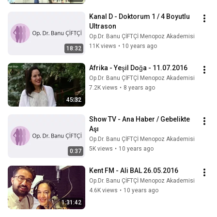
Kanal D - Doktorum 1 / 4 Boyutlu 
Ultrason
Op.Dr. Banu ÇİFTÇİ Menopoz Akademisi
11K views
•
10 years ago
18:32
Afrika - Yeşil Doğa - 11.07.2016
Op.Dr. Banu ÇİFTÇİ Menopoz Akademisi
7.2K views
•
8 years ago
45:32
Show TV - Ana Haber / Gebelikte 
Aşı
Op.Dr. Banu ÇİFTÇİ Menopoz Akademisi
5K views
•
10 years ago
0:37
Kent FM - Ali BAL 26.05.2016
Op.Dr. Banu ÇİFTÇİ Menopoz Akademisi
4.6K views
•
10 years ago
1:31:42