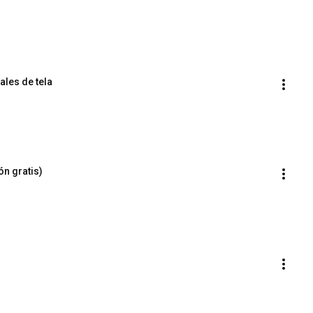
les de tela
ón gratis)