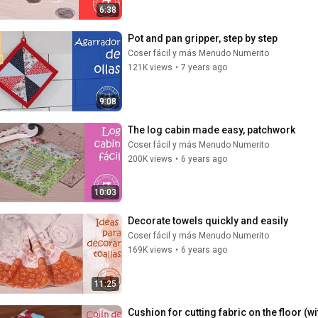
6:38
Pot and pan gripper, step by step
Coser fácil y más Menudo Numerito
121K views
•
7 years ago
9:08
The log cabin made easy, patchwork
Coser fácil y más Menudo Numerito
200K views
•
6 years ago
10:03
Decorate towels quickly and easily
Coser fácil y más Menudo Numerito
169K views
•
6 years ago
11:25
Cushion for cutting fabric on the floor (wi