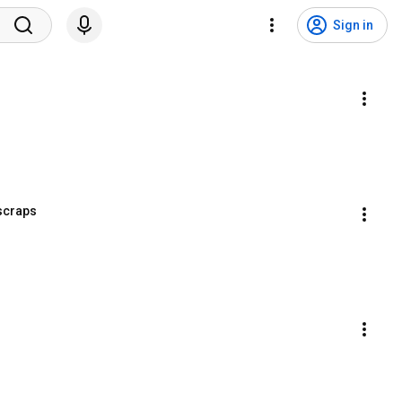
Sign in
 scraps