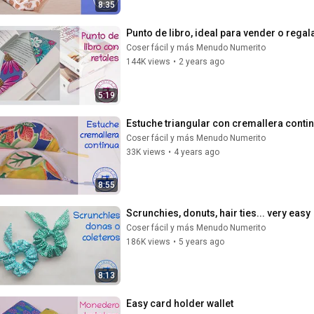
8:35
Punto de libro, ideal para vender o regal
Coser fácil y más Menudo Numerito
144K views
•
2 years ago
5:19
Estuche triangular con cremallera conti
Coser fácil y más Menudo Numerito
33K views
•
4 years ago
8:55
Scrunchies, donuts, hair ties... very easy
Coser fácil y más Menudo Numerito
186K views
•
5 years ago
8:13
Easy card holder wallet