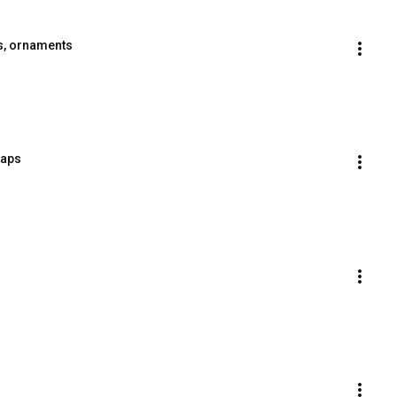
es, ornaments
raps