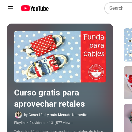
Play all
Curso gratis para 
aprovechar retales
by Coser fácil y más Menudo Numerito
Playlist
•
94 videos
•
131,577 views
Tutoriales fáciles para aprovechar tus retales de tela y 