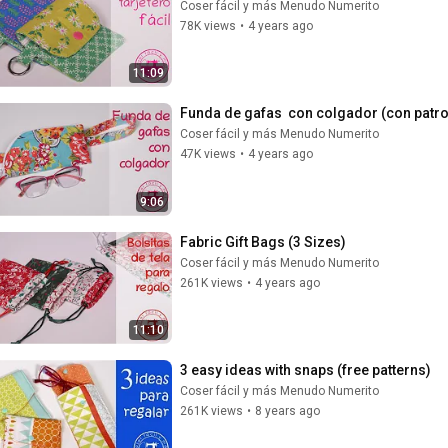
Coser fácil y más Menudo Numerito
78K views
•
4 years ago
11:09
Funda de gafas  con colgador (con patr
Coser fácil y más Menudo Numerito
47K views
•
4 years ago
9:06
Fabric Gift Bags (3 Sizes)
Coser fácil y más Menudo Numerito
261K views
•
4 years ago
11:10
3 easy ideas with snaps (free patterns)
Coser fácil y más Menudo Numerito
261K views
•
8 years ago