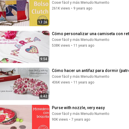
Coser fácil y más Menudo Numerito
261K views
•
9 years ago
13:26
Cómo personalizar una camiseta con reta
Coser fácil y más Menudo Numerito
538K views
•
11 years ago
9:54
Cómo hacer un antifaz para dormir (patr
Coser fácil y más Menudo Numerito
436K views
•
11 years ago
6:42
Purse with nozzle, very easy
Coser fácil y más Menudo Numerito
90K views
•
7 years ago