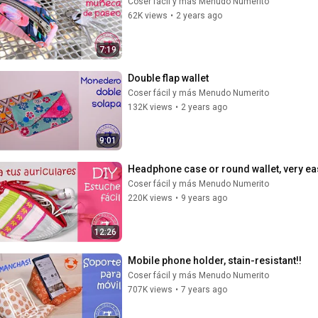
Coser fácil y más Menudo Numerito
62K views
•
2 years ago
7:19
Double flap wallet
Coser fácil y más Menudo Numerito
132K views
•
2 years ago
9:01
Headphone case or round wallet, very ea
Coser fácil y más Menudo Numerito
220K views
•
9 years ago
12:26
Mobile phone holder, stain-resistant!!
Coser fácil y más Menudo Numerito
707K views
•
7 years ago