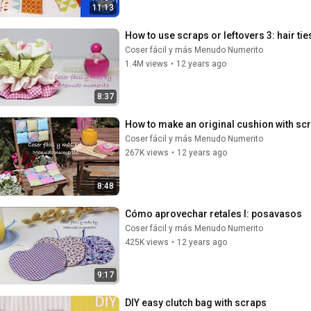
11:13
How to use scraps or leftovers 3: hair ti
Coser fácil y más Menudo Numerito
1.4M views
•
12 years ago
8:37
How to make an original cushion with sc
Coser fácil y más Menudo Numerito
267K views
•
12 years ago
8:48
Cómo aprovechar retales I: posavasos
Coser fácil y más Menudo Numerito
425K views
•
12 years ago
9:17
DIY easy clutch bag with scraps