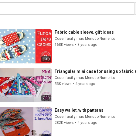
Fabric cable sleeve, gift ideas
Coser fácil y más Menudo Numerito
168K views
•
8 years ago
8:43
Triangular mini case for using up fabric
Coser fácil y más Menudo Numerito
53K views
•
4 years ago
7:09
Easy wallet, with patterns
Coser fácil y más Menudo Numerito
282K views
•
4 years ago