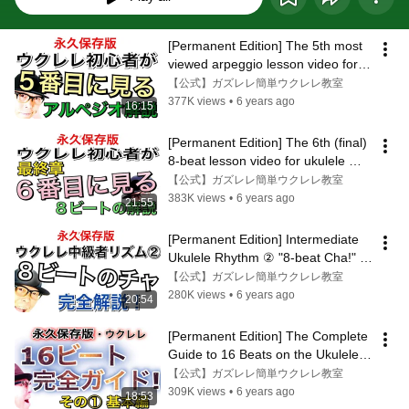
[Permanent Edition] The 5th most 
viewed arpeggio lesson video for 
ukulele beginners: Gazulele
【公式】ガズレレ簡単ウクレレ教室
377K views
•
6 years ago
16:15
[Permanent Edition] The 6th (final) 
8-beat lesson video for ukulele 
beginners: Gazulele
【公式】ガズレレ簡単ウクレレ教室
383K views
•
6 years ago
21:55
[Permanent Edition] Intermediate 
Ukulele Rhythm ② "8-beat Cha!" 
Complete explanation!
【公式】ガズレレ簡単ウクレレ教室
280K views
•
6 years ago
20:54
[Permanent Edition] The Complete 
Guide to 16 Beats on the Ukulele! 
Part 1: Basics
【公式】ガズレレ簡単ウクレレ教室
309K views
•
6 years ago
18:53