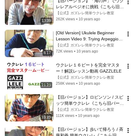
【旧バージョン】「海の声」でウク
レレアルペジオに挑戦《こちら旧バ
ージョンです2021年改訂版は概要
【公式】ガズレレ簡単ウクレレ教室
欄へ》
262K views
•
10 years ago
13:39
[Old Version] Ukulele Beginner 
Lesson Video 9: Trying Arpeggios 
with "Ashita ga Aru sa" Part 2 (T...
【公式】ガズレレ簡単ウクレレ教室
72K views
•
10 years ago
6:17
ウクレレ１６ビートを完全マスタ
ー！解説レッスン動画 GAZZLELE
【公式】ガズレレ簡単ウクレレ教室
258K views
•
10 years ago
21:25
【旧バージョン】ロビンソン / スピ
ッツ簡単ウクレレ《こちら旧バージ
ョンです2021年改訂版は概要欄
【公式】ガズレレ簡単ウクレレ教室
へ》
111K views
•
10 years ago
13:25
【旧バージョン】歩いて帰ろう / 斉
藤和義 簡単ウクレレ《こちら旧バ