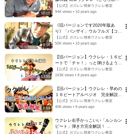
ージョンです最新の改訂版は概要欄
【公式】ガズレレ簡単ウクレレ教室
へ》
94K views
•
10 years ago
16:15
《旧バージョンです2020年版あ
り》「バンザイ」ウルフルズ【コー
ド付】GAZZLELE
【公式】ガズレレ簡単ウクレレ教室
50K views
•
10 years ago
9:56
【旧バージョン】ウクレレ・１６ビ
ートで「チャ！」っと弾けるように
なるトレーニング《こちら旧バージ
【公式】ガズレレ簡単ウクレレ教室
ョンです2021年改訂版は概要欄
163K views
•
9 years ago
13:50
へ》
【旧バージョン】ウクレレ・早めの
１６ビートアルペジオ　完全解説！ 
《こちら旧バージョンです2021年
【公式】ガズレレ簡単ウクレレ教室
改訂版は概要欄へ》
40K views
•
9 years ago
8:59
ウクレレ右手かっこいい「ルンルン
ビート」弾き方完全解説！ 
GAZZLELE
【公式】ガズレレ簡単ウクレレ教室