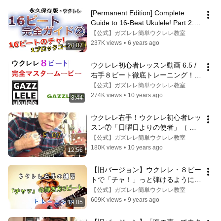
[Permanent Edition] Complete 
Guide to 16-Beat Ukulele! Part 2: 
16-Beat Cha! + 2 1-Block Chords
【公式】ガズレレ簡単ウクレレ教室
237K views
•
6 years ago
20:07
ウクレレ初心者レッスン動画 6.5 / 
右手８ビート徹底トレーニング！
GAZZLELE
【公式】ガズレレ簡単ウクレレ教室
274K views
•
10 years ago
8:44
ウクレレ右手！ウクレレ初心者レッ
スン⑦「日曜日よりの使者」（ ２
０２１年版有り概要欄へ）
【公式】ガズレレ簡単ウクレレ教室
180K views
•
10 years ago
12:56
【旧バージョン】ウクレレ・８ビー
トで「チャ！」っと弾けるようにな
るトレーニング　 《こちら旧バー
【公式】ガズレレ簡単ウクレレ教室
ジョンです2021年改訂版は概要欄
609K views
•
9 years ago
19:05
へ》