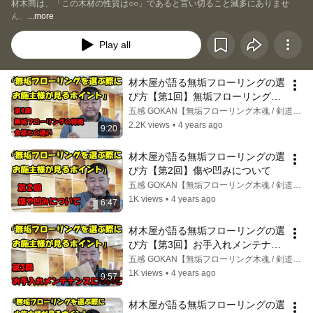
材木商は、「この木材の性質は○○」であると言い切ること滅多にありませ
ん。
...more
Play all
材木屋が語る無垢フローリングの選
び方【第1回】無垢フローリングの
特徴、合板との違い
五感 GOKAN【無垢フローリング木魂 / 剣道場床建築工房 Kendojo Flooring】
2.2K views
•
4 years ago
9:20
材木屋が語る無垢フローリングの選
び方【第2回】傷や凹みについて
五感 GOKAN【無垢フローリング木魂 / 剣道場床建築工房 Kendojo Flooring】
1K views
•
4 years ago
6:47
材木屋が語る無垢フローリングの選
び方【第3回】お手入れメンテナン
スについて
五感 GOKAN【無垢フローリング木魂 / 剣道場床建築工房 Kendojo Flooring】
1K views
•
4 years ago
9:57
材木屋が語る無垢フローリングの選