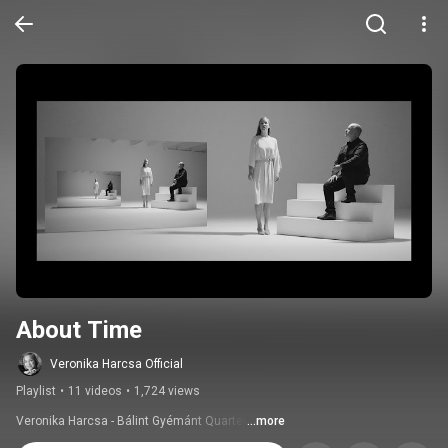
About Time
Veronika Harcsa Official
Playlist
•
11 videos
•
1,724 views
Veronika Harcsa - Bálint Gyémánt Quartet
...more