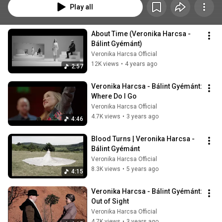
Play all
About Time (Veronika Harcsa - 
Bálint Gyémánt)
Veronika Harcsa Official
12K views
•
4 years ago
2:57
Veronika Harcsa - Bálint Gyémánt: 
Where Do I Go
Veronika Harcsa Official
4.7K views
•
3 years ago
4:46
Blood Turns | Veronika Harcsa - 
Bálint Gyémánt
Veronika Harcsa Official
8.3K views
•
5 years ago
4:15
Veronika Harcsa - Bálint Gyémánt: 
Out of Sight
Veronika Harcsa Official
4.7K views
•
3 years ago