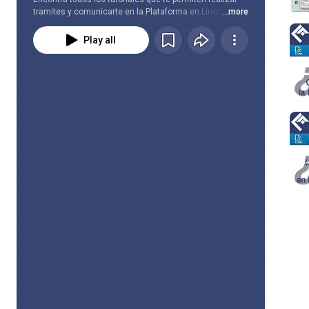
tramites y comunicarte en la Plataforma en Linea 
...more
CAPBA.
Play all