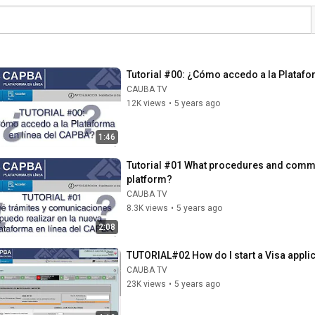
Tutorial #00: ¿Cómo accedo a la Platafo
CAUBA TV
12K views
•
5 years ago
1:46
Tutorial #01 What procedures and commun
platform?
CAUBA TV
8.3K views
•
5 years ago
2:08
TUTORIAL#02 How do I start a Visa appli
CAUBA TV
23K views
•
5 years ago