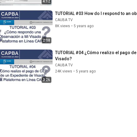
4:12
TUTORIAL #03 How do I respond to an obs
CAUBA TV
8K views
•
5 years ago
2:08
TUTORIAL #04 ¿Cómo realizo el pago de C
Visado?
CAUBA TV
24K views
•
5 years ago
3:26