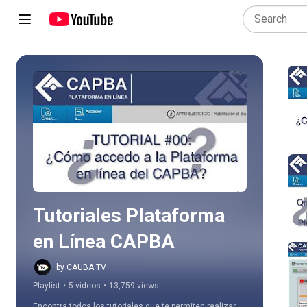
Play all
Tutoriales Plataforma 
en Línea CAPBA
by CAUBA TV
Playlist
•
5 videos
•
13,759 views
Encontra todos los tutoriales que te permiten realizar 