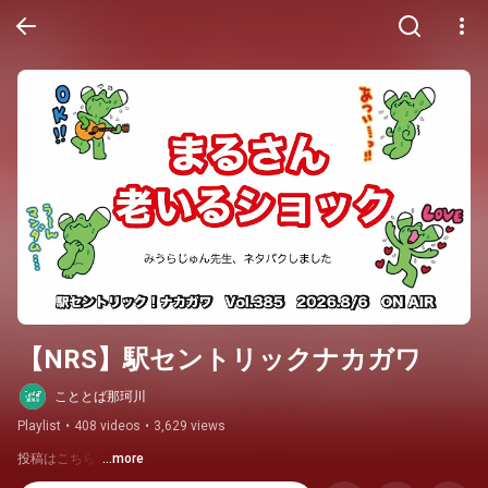
【NRS】駅セントリックナカガワ
こととば那珂川
Playlist
•
408 videos
•
3,629 views
投稿はこちら↓
...more