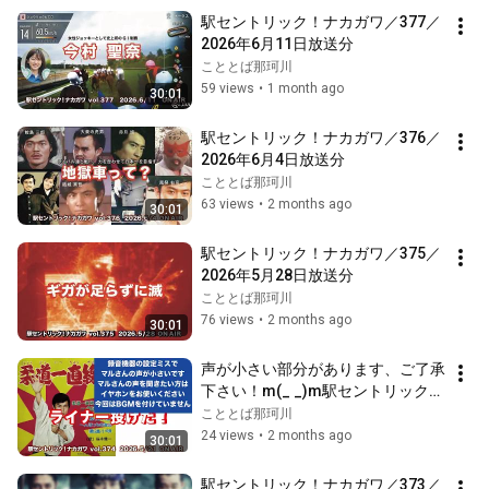
駅セントリック！ナカガワ／377／
2026年6月11日放送分
こととば那珂川
59 views
•
1 month ago
30:01
駅セントリック！ナカガワ／376／
2026年6月4日放送分
こととば那珂川
63 views
•
2 months ago
30:01
駅セントリック！ナカガワ／375／
2026年5月28日放送分
こととば那珂川
76 views
•
2 months ago
30:01
声が小さい部分があります、ご了承
下さい！m(_ _)m駅セントリック！
ナカガワ／374／2026年5月21日放
こととば那珂川
送分
24 views
•
2 months ago
30:01
駅セントリック！ナカガワ／373／